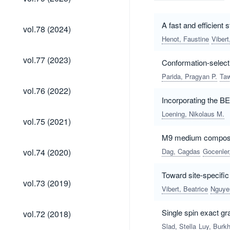
(2025)
vol.78
A fast and efficient
vol.78 (2024)
(2024)
Henot, Faustine
Vibert
vol.77
vol.77 (2023)
Conformation-selecti
(2023)
Parida, Pragyan P.
Taw
vol.76
vol.76 (2022)
(2022)
Incorporating the B
Loening, Nikolaus M.
vol.75
vol.75 (2021)
(2021)
M9 medium compositi
vol.74
vol.74 (2020)
Dag, Cagdas
Gocenler
(2020)
Toward site-specific
vol.73
vol.73 (2019)
(2019)
Vibert, Beatrice
Nguye
vol.72
Single spin exact gr
vol.72 (2018)
(2018)
Slad, Stella
Luy, Burk