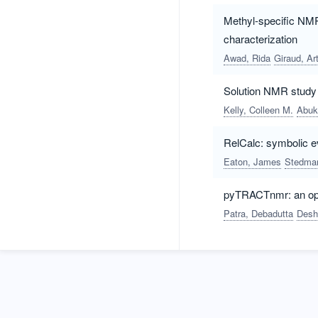
Methyl-specific NMR o
characterization
Awad, Rida
Giraud, Ar
Solution NMR study 
Kelly, Colleen M.
Abuk
RelCalc: symbolic e
Eaton, James
Stedman
pyTRACTnmr: an ope
Patra, Debadutta
Desh