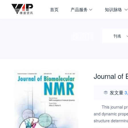
首页
产品服务
知识脉络
搜期刊
刊名
Journal of
发文量
3
This journal p
and dynamic proper
structure determin
macromolecules; No