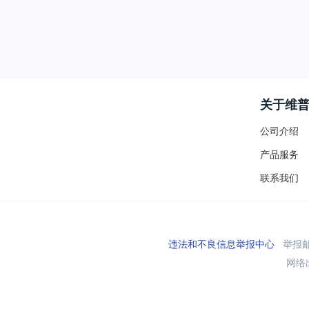
关于维
公司介绍
产品服务
联系我们
违法和不良信息举报中心
举报邮箱
网络