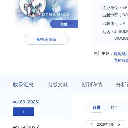
interpretation of 
主办单位：
SP
diffraction techni
出版地区：
DO
isotope labeling, 
出版周期：
月
荷兰
for Online Color I
别名：
J BIO
developments and i
BIOMO
投稿预审
Discusses applicat
determination of b
热门主题：
偶极耦
macromolecules; N
固体核
that they would def
收
栏
期
收录汇总
出版文献
期刊详情
分析
录
目
刊
汇
浏
详
总
览
情
vol.80
vol.80 (2026)
(2026)
目录
封面
1
vol.79
2026年1期
vol.79 (2025)