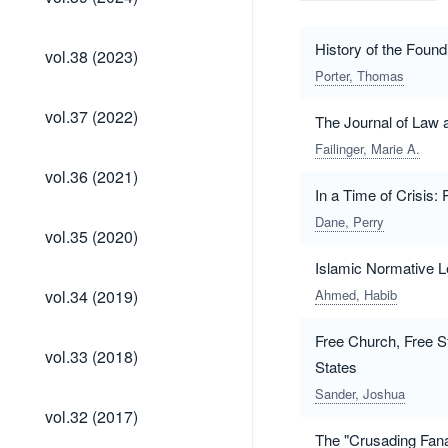
(2024)
vol.38
History of the Found
vol.38 (2023)
(2023)
Porter, Thomas
vol.37
vol.37 (2022)
The Journal of Law 
(2022)
Failinger, Marie A.
vol.36
vol.36 (2021)
(2021)
In a Time of Crisis:
Dane, Perry
vol.35
vol.35 (2020)
(2020)
Islamic Normative L
vol.34
vol.34 (2019)
Ahmed, Habib
(2019)
Free Church, Free S
vol.33
vol.33 (2018)
States
(2018)
Sander, Joshua
vol.32
vol.32 (2017)
(2017)
The "Crusading Fana