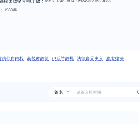
连续出版物号
/电子版
：
ISSN
0748-0814
/
EISSN
2163-3088
：
1983年
教信仰自由权
基督教教徒
伊斯兰教规
法律多元主义
犹太律法