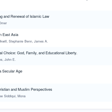
ng and Renewal of Islamic Law
Omer
in East Asia
lkwill, Stephanie
Benn, James A.
l Choice: God, Family, and Educational Liberty.
s, John E.
 a Secular Age
istian and Muslim Perspectives
ee
Siddiqui, Mona