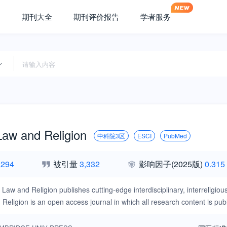
期刊大全
期刊评价报告
学者服务
Law and Religion
中科院3区
ESCI
PubMed
,294
被引量
3,332
影响因子
(2025版)
0.315
Law and Religion publishes cutting-edge interdisciplinary, interreligious
 Religion is an open access journal in which all research content is p