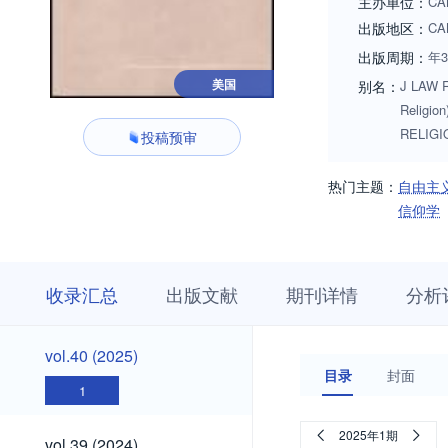
主办单位：
CA
出版地区：
CA
出版周期：
年
美国
别名：
J LAW R
Religio
RELIGI
投稿预审
热门主题：
自由主
信仰学
收
栏
期
收录汇总
出版文献
期刊详情
分析
录
目
刊
汇
浏
详
总
览
情
vol.40
vol.40 (2025)
(2025)
目录
封面
1
vol.39
2025年1期
vol.39 (2024)