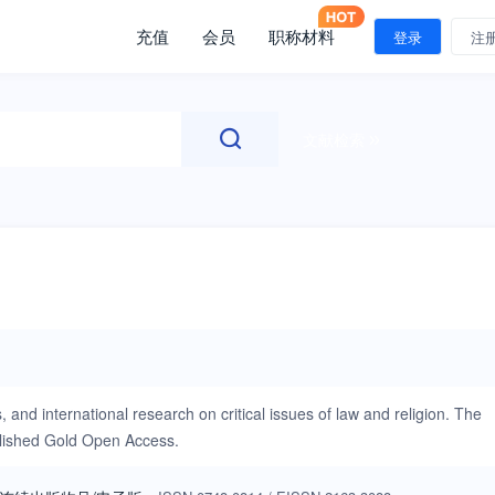
充值
会员
职称材料
登录
注
文献检索
, and international research on critical issues of law and religion. The
ublished Gold Open Access.