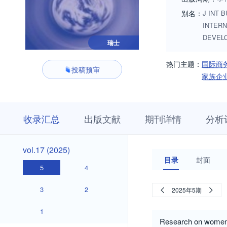
别名：
J INT B
INTER
DEVEL
瑞士
热门主题：
国际商
投稿预审
家族企
收
栏
期
收录汇总
出版文献
期刊详情
分析
录
目
刊
汇
浏
详
总
览
情
vol.17
vol.17 (2025)
(2025)
目录
封面
5
4
3
2
2025年5期
1
Research on women's