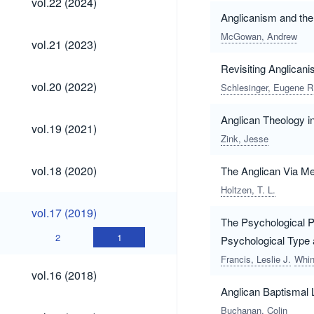
vol.22 (2024)
(2024)
Anglicanism and the
McGowan, Andrew
vol.21
vol.21 (2023)
(2023)
Revisiting Anglican
vol.20
vol.20 (2022)
Schlesinger, Eugene R
(2022)
Anglican Theology in
vol.19
vol.19 (2021)
(2021)
Zink, Jesse
vol.18
vol.18 (2020)
The Anglican Via Me
(2020)
Holtzen, T. L.
vol.17
vol.17 (2019)
(2019)
The Psychological P
2
1
Psychological Type
Francis, Leslie J.
Whin
vol.16
vol.16 (2018)
(2018)
Anglican Baptismal L
vol.15
Buchanan, Colin