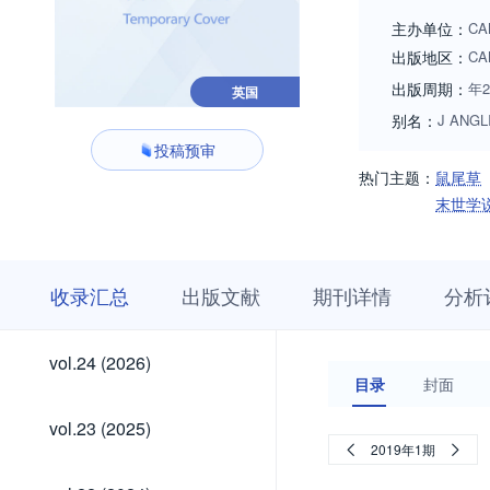
主办单位：
CA
出版地区：
CA
出版周期：
年
英国
别名：
J ANGL
投稿预审
热门主题：
鼠尾草
末世学
收
栏
期
收录汇总
出版文献
期刊详情
分析
录
目
刊
汇
浏
详
总
览
情
vol.24
vol.24 (2026)
(2026)
目录
封面
vol.23
vol.23 (2025)
(2025)
2019年1期
vol.22