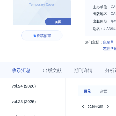
主办单位：
CA
出版地区：
CA
出版周期：
年
英国
别名：
J ANGL
投稿预审
热门主题：
鼠尾草
末世学
收
栏
期
收录汇总
出版文献
期刊详情
分析
录
目
刊
汇
浏
详
总
览
情
vol.24
vol.24 (2026)
(2026)
目录
封面
vol.23
vol.23 (2025)
(2025)
2020年2期
vol.22