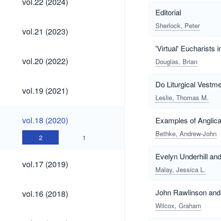
vol.22 (2024)
(2024)
Editorial
Sherlock, Peter
vol.21
vol.21 (2023)
(2023)
'Virtual' Eucharists
vol.20
vol.20 (2022)
Douglas, Brian
(2022)
Do Liturgical Vest
vol.19
vol.19 (2021)
(2021)
Leslie, Thomas M.
vol.18
vol.18 (2020)
Examples of Anglica
(2020)
Bethke, Andrew-John
2
1
Evelyn Underhill an
vol.17
vol.17 (2019)
(2019)
Malay, Jessica L.
vol.16
John Rawlinson and 
vol.16 (2018)
(2018)
Wilcox, Graham
vol.15