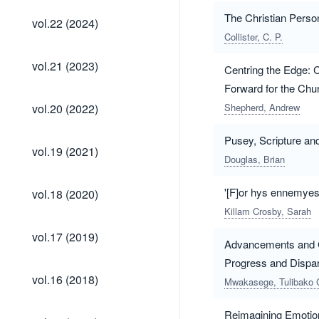
vol.22
The Christian Perso
vol.22 (2024)
(2024)
Collister, C. P.
vol.21
vol.21 (2023)
Centring the Edge: 
(2023)
Forward for the Chu
vol.20
vol.20 (2022)
Shepherd, Andrew
(2022)
Pusey, Scripture an
vol.19
vol.19 (2021)
(2021)
Douglas, Brian
vol.18
'[F]or hys ennemyes
vol.18 (2020)
(2020)
Killam Crosby, Sarah
vol.17
vol.17 (2019)
Advancements and Ch
(2019)
Progress and Dispari
vol.16
vol.16 (2018)
Mwakasege, Tulibako 
(2018)
Reimagining Emotiona
vol.15