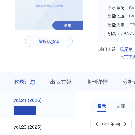
主办单位：
CA
出版地区：
CA
出版周期：
年
英国
别名：
J ANGL
投稿预审
热门主题：
鼠尾草
末世学
收
栏
期
收录汇总
出版文献
期刊详情
分析
录
目
刊
汇
浏
详
总
览
情
vol.24
vol.24 (2026)
(2026)
目录
封面
1
vol.23
2026年1期
vol.23 (2025)
(2025)