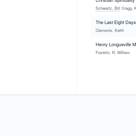
Schwartz, Bill
Cragg, 
The Last Eight Days:
Clements, Keith
Henry Longueville Ma
Franklin, R. William