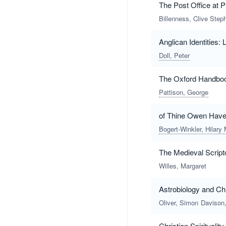
The Post Office at P
Billenness, Clive Step
Anglican Identitie
Doll, Peter
The Oxford Handbook
Pattison, George
of Thine Owen Have 
Bogert-Winkler, Hilary 
The Medieval Script
Willes, Margaret
Astrobiology and Chr
Oliver, Simon
Davison
Christian Spirituali