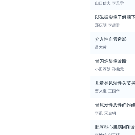
山口信夫
李景学
以磁振影像了解脑
郑庆明
李超群
介入性血管造影
吕大劳
骨闪烁显像诊断
小田淳朗
孙鼎元
儿童类风湿性关节炎
曹来宝
王国华
骨原发性恶性纤维组织
李凯
宋金钢
肥厚型心肌病MRI
李坤成
刘玉清