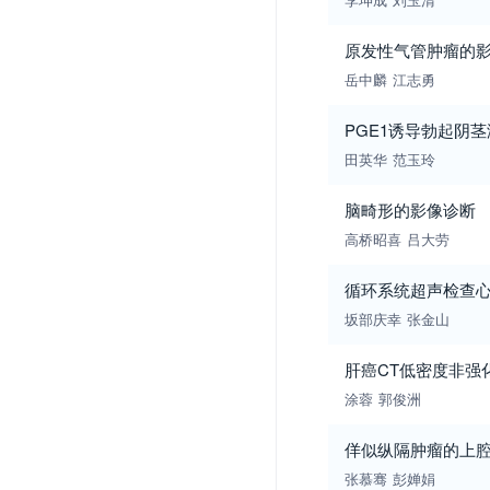
原发性气管肿瘤的影
岳中麟
江志勇
PGE1诱导勃起阴
田英华
范玉玲
脑畸形的影像诊断
高桥昭喜
吕大劳
循环系统超声检查
坂部庆幸
张金山
肝癌CT低密度非强
涂蓉
郭俊洲
佯似纵隔肿瘤的上
张慕骞
彭婵娟