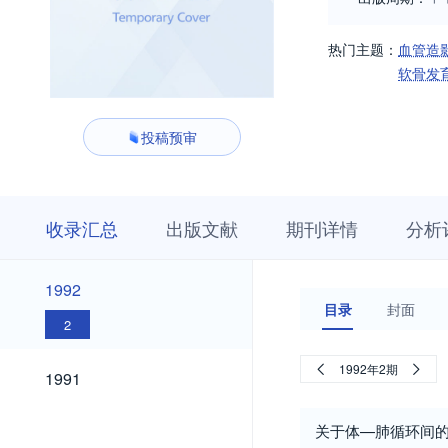
热门主题：
血管造
软骨发
投稿预审
收
栏
期
收录汇总
出版文献
期刊详情
分析
录
目
刊
汇
浏
详
总
览
情
1992
1992
目录
封面
2
1991
1992年2期
1991
关于体—肺循环间的侧