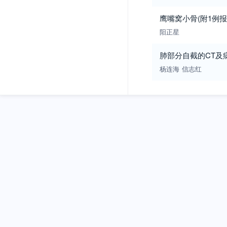
鹰嘴窝小骨(附1例报
阳正星
肺部分自截的CT及病
杨连海
信志红