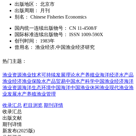
出版地区：
北京市
出版周期：
月刊
别名：
Chinese Fisheries Economics
国内统一连续出版物号：
CN
11-4508/F
国际标准连续出版物号
：
ISSN
1009-590X
创刊时间：
1983年
曾用名：
渔业经济,中国渔业经济研究
热门主题：
渔业资源
渔业技术
可持续发展理论
水产养殖业
海洋经济
水产品
渔业经济
渔业保险
水产品贸易
中国水产科学
中国渔业经济
海洋
渔业资源
海洋生态环境
中国海洋
中国渔业
休闲渔业
现代渔业
渔
业发展
水产养殖
渔业管理
收录汇总
栏目浏览
期刊详情
收录汇总
出版文献
期刊详情
新发布(2025版)