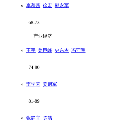
李慕菡
徐宏
郭永军
68-73
产业经济
王宇
姜巨峰
史东杰
冯守明
74-80
李学芳
姜启军
81-89
张静宜
陈洁