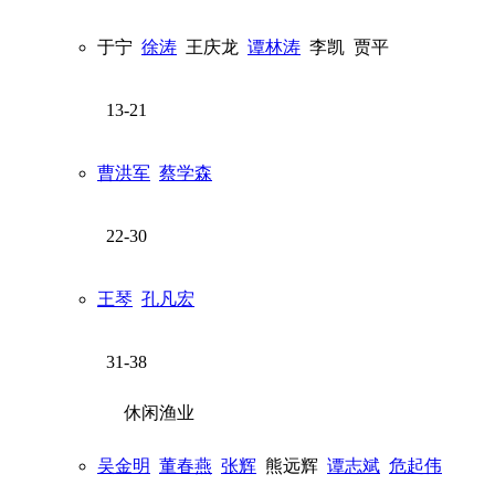
于宁
徐涛
王庆龙
谭林涛
李凯
贾平
13-21
曹洪军
蔡学森
22-30
王琴
孔凡宏
31-38
休闲渔业
吴金明
董春燕
张辉
熊远辉
谭志斌
危起伟