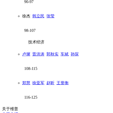
90-97
徐杰
韩立民
张莹
98-107
技术经济
卢墀
晋洪涛
郭秋实
车斌
孙琛
108-115
郑慧
徐亚军
赵昕
王誉衡
116-125
关于维普