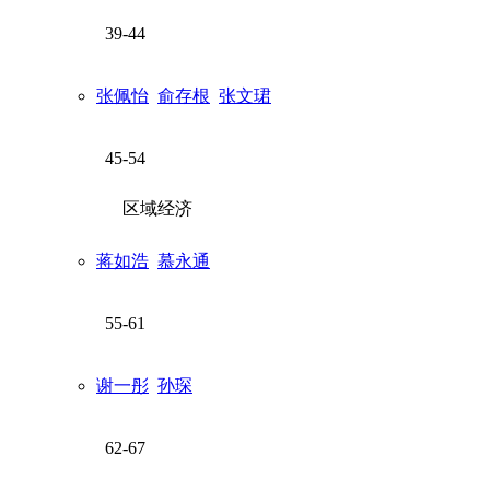
39-44
张佩怡
俞存根
张文珺
45-54
区域经济
蒋如浩
慕永通
55-61
谢一彤
孙琛
62-67