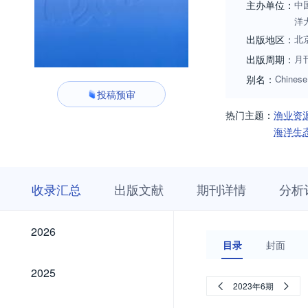
主办单位：
中
洋
出版地区：
北
出版周期：
月
别名：
Chinese
投稿预审
热门主题：
渔业资
海洋生
收
栏
期
收录汇总
出版文献
期刊详情
分析
录
目
刊
汇
浏
详
总
览
情
2026
2026
目录
封面
2025
2025
2023年6期
2024