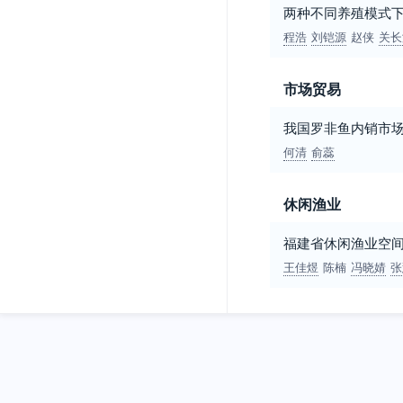
两种不同养殖模式
程浩
刘铠源
赵侠
关长
市场贸易
我国罗非鱼内销市
何清
俞蕊
休闲渔业
福建省休闲渔业空
王佳煜
陈楠
冯晓婧
张