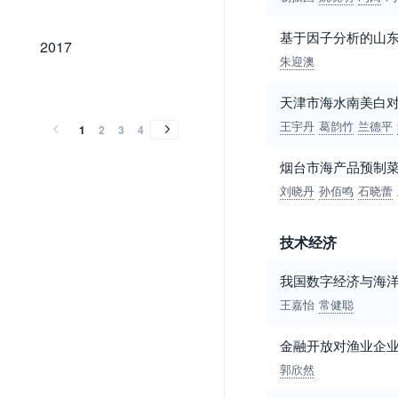
基于因子分析的山
2017
2017
朱迎澳
2016
2015
2014
2013
2012
2011
2010
2009
2008
2007
2006
2005
2004
2003
2002
2001
2000
1999
1998
1997
1996
1995
1994
1993
1992
1991
2016
2015
2014
2013
2012
2011
2010
2009
2008
2007
2006
2005
2004
2003
2002
2001
2000
1999
1998
1997
1996
1995
1994
1993
1992
1991
天津市海水南美白
王宇丹
葛韵竹
兰德平
1
2
3
4
烟台市海产品预制
刘晓丹
孙佰鸣
石晓蕾
技术经济
我国数字经济与海
王嘉怡
常健聪
金融开放对渔业企
郭欣然