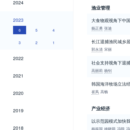
2024
渔业管理
2023
2023
大食物观视角下中
杨正勇
张迪
6
5
4
长江退捕渔民城乡
3
2
1
郭永清
宋丽
2022
2022
社会支持视角下退
高丽莉
杨钊
2021
2021
韩国海洋牧场立法
2020
崔凤
高畅
2020
2019
产业经济
2019
以示范园模式加快
2018
2018
杨振国
姚晓萌
冯阔
冯