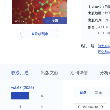
主办单位：
WI
出版地区：
HO
出版周期：
月
美国
别名：
J HETE
HETER
投稿预审
热门主题：
简便合
环化加
收
栏
期
收录汇总
出版文献
期刊详情
分析
录
目
刊
汇
浏
详
总
览
情
vol.63
vol.63 (2026)
(2026)
目录
封面
7
6
5
4
2026年7期