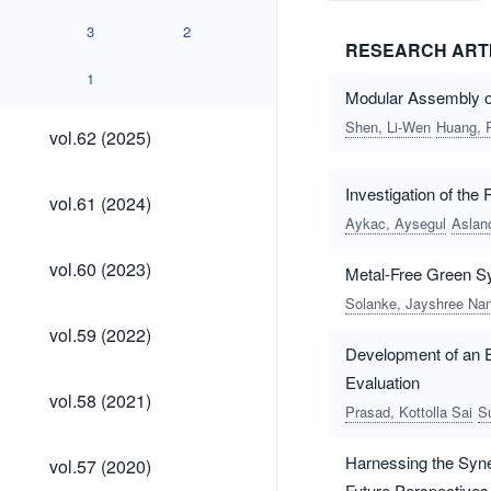
3
2
RESEARCH ART
1
Modular Assembly of
vol.62
Shen, Li-Wen
Huang, 
vol.62 (2025)
(2025)
vol.61
Investigation of th
vol.61 (2024)
(2024)
Aykac, Aysegul
Aslan
vol.60
vol.60 (2023)
Metal-Free Green Sy
(2023)
Solanke, Jayshree Na
vol.59
vol.59 (2022)
(2022)
Development of an Ef
Evaluation
vol.58
vol.58 (2021)
(2021)
Prasad, Kottolla Sai
Su
vol.57
Harnessing the Syne
vol.57 (2020)
(2020)
Future Perspectives