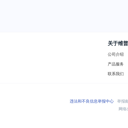
关于维
公司介绍
产品服务
联系我们
违法和不良信息举报中心
举报邮箱
网络