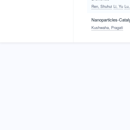
Ren, Shuhui
Li, Yu
Lu,
Nanoparticles-Catal
Kushwaha, Pragati