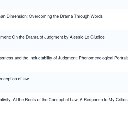
man Dimension: Overcoming the Drama Through Words
ment: On the Drama of Judgment by Alessio Lo Giudice
sness and the Ineluctability of Judgment: Phenomenological Portrait
onception of law
ivity: At the Roots of the Concept of Law. A Response to My Critics