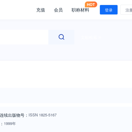
充值
会员
职称材料
登录
注
文献检索
连续出版物号
：
ISSN
1825-5167
：
1999年