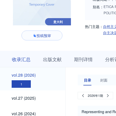
别名：
ETICA P
POLITICA
意大利
热门主题：
自然主
自主决
投稿预审
收
栏
期
收录汇总
出版文献
期刊详情
分析
录
目
刊
汇
浏
详
总
览
情
vol.28
vol.28 (2026)
(2026)
目录
封面
1
vol.27
2026年1期
vol.27 (2025)
(2025)
vol.26
Representing and Re
vol.26 (2024)