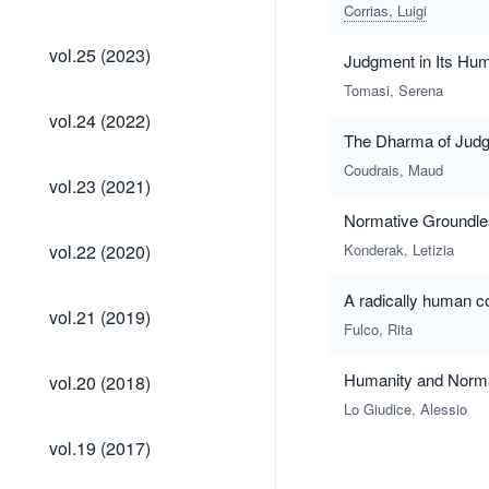
(2024)
Corrias, Luigi
vol.25
vol.25 (2023)
Judgment in Its Hu
(2023)
Tomasi, Serena
vol.24
vol.24 (2022)
(2022)
The Dharma of Judg
Coudrais, Maud
vol.23
vol.23 (2021)
(2021)
Normative Groundles
vol.22
vol.22 (2020)
Konderak, Letizia
(2020)
A radically human c
vol.21
vol.21 (2019)
(2019)
Fulco, Rita
vol.20
Humanity and Normat
vol.20 (2018)
(2018)
Lo Giudice, Alessio
vol.19
vol.19 (2017)
(2017)