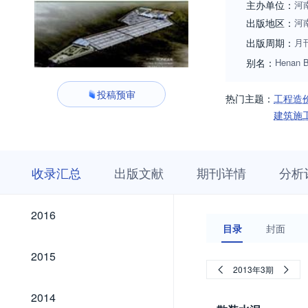
主办单位：
河
出版地区：
河
出版周期：
月
别名：
Henan Bu
投稿预审
热门主题：
工程造
建筑施
收
栏
期
收录汇总
出版文献
期刊详情
分析
录
目
刊
汇
浏
详
总
览
情
2026
2025
2024
2023
2022
2021
2020
2019
2018
2017
2026
2025
2024
2023
2022
2021
2020
2019
2018
2017
2016
2016
目录
封面
2015
2015
2013年3期
2014
2014