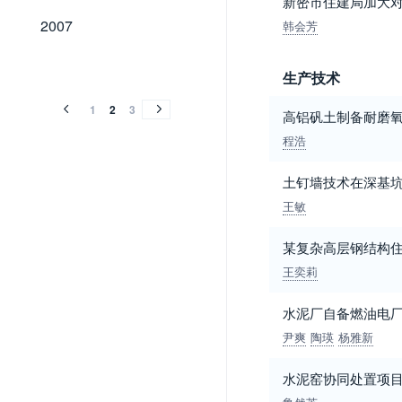
新密市住建局加大
2007
2007
韩会芳
2006
2005
2004
2003
2002
2001
2000
1999
1992
1991
2006
2005
2004
2003
2002
2001
2000
1999
1992
1991
生产技术
1
2
3
高铝矾土制备耐磨
程浩
土钉墙技术在深基
王敏
某复杂高层钢结构
王奕莉
水泥厂自备燃油电
尹爽
陶瑛
杨雅新
水泥窑协同处置项