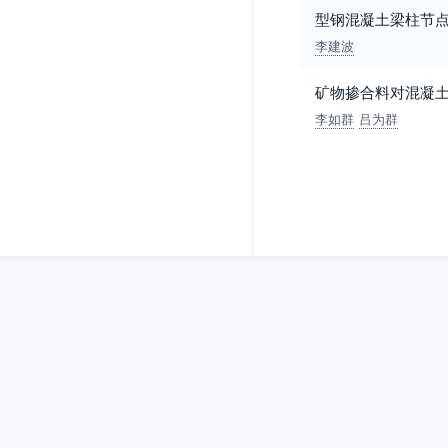
型钢混凝土梁柱节
李建波
矿物掺合料对混凝
李如群
吕为群