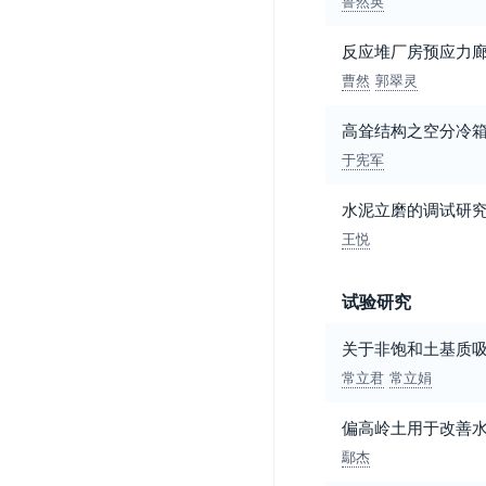
鲁然英
反应堆厂房预应力
曹然
郭翠灵
高耸结构之空分冷
于宪军
水泥立磨的调试研
王悦
试验研究
关于非饱和土基质
常立君
常立娟
偏高岭土用于改善
鄢杰