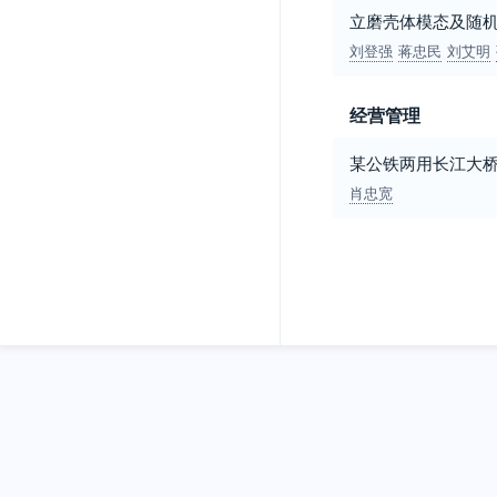
立磨壳体模态及随
刘登强
蒋忠民
刘艾明
经营管理
某公铁两用长江大桥
肖忠宽