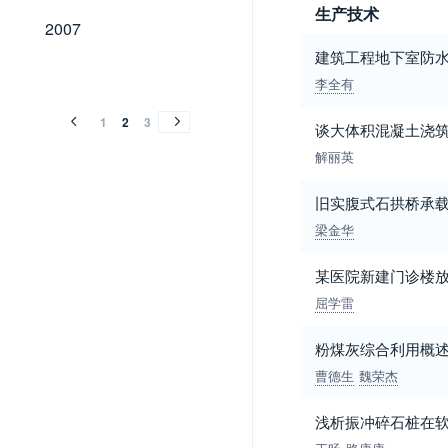
生产技术
2007
2007
建筑工程地下室防
2006
2005
2004
2003
2002
2001
2000
1999
1992
1991
2006
2005
2004
2003
2002
2001
2000
1999
1992
1991
李全有
1
2
3
谈大体积混凝土浇
解丽英
旧实腹式石拱桥承
梁金华
某医院新建门诊楼
屈学雷
粉煤灰综合利用概
曹德生
魏荣杰
浅析振冲碎石桩在