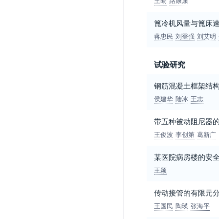
王旸
路康康
篦冷机风量与篦床
蒋忠民
刘登强
刘艾明
试验研究
钢筋混凝土框架结
侯建华
陆冰
王志
带五种被动阻尼器
王俊波
李创第
葛新广
某医院病房楼的安
王颖
传动接管的有限元
王国民
陶瑛
张海平