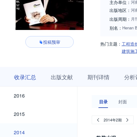
主办单位：
河
出版地区：
河
出版周期：
月
别名：
Henan Bu
投稿预审
热门主题：
工程造
建筑施
收
栏
期
收录汇总
出版文献
期刊详情
分析
录
目
刊
汇
浏
详
总
览
情
2026
2025
2024
2023
2022
2021
2020
2019
2018
2017
2026
2025
2024
2023
2022
2021
2020
2019
2018
2017
2016
2016
目录
封面
2015
2015
2014年2期
2014
2014