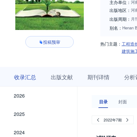
主办单位：
河
出版地区：
河
出版周期：
月
别名：
Henan Bu
投稿预审
热门主题：
工程造
建筑施
收
栏
期
收录汇总
出版文献
期刊详情
分析
录
目
刊
汇
浏
详
总
览
情
2026
2026
目录
封面
2025
2025
2022年7期
2024
2024