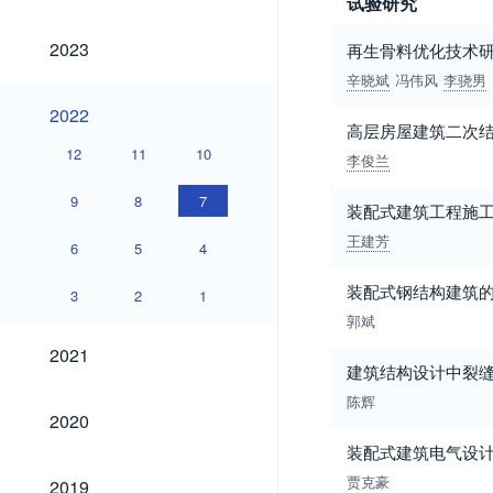
试验研究
2023
2023
再生骨料优化技术
辛晓斌
冯伟风
李骁男
2022
2022
高层房屋建筑二次
12
11
10
李俊兰
9
8
7
装配式建筑工程施
王建芳
6
5
4
装配式钢结构建筑
3
2
1
郭斌
2021
2021
建筑结构设计中裂
陈辉
2020
2020
装配式建筑电气设
2019
贾克豪
2019