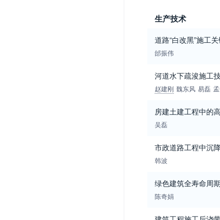
生产技术
道路“白改黑”施工
邰振伟
河道水下疏浚施工
赵建刚
魏东风
易磊
孟
房建土建工程中的
吴磊
市政道路工程中沉
韩波
绿色建筑全寿命周期
陈奇娟
建筑工程施工后浇