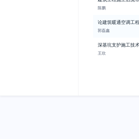
陈鹏
论建筑暖通空调工
郭磊鑫
深基坑支护施工技
王欣