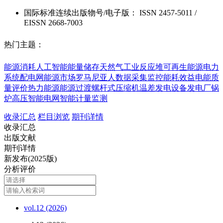
国际标准连续出版物号
/电子版
：
ISSN
2457-5011
/
EISSN
2668-7003
热门主题：
能源消耗
人工智能
能量储存
天然气工业
反应堆
可再生能源
电力
系统
配电网
能源市场
罗马尼亚人
数据采集监控
能耗效益
电能质
量评价
热力能源
能源过渡
螺杆式压缩机
温差发电设备
发电厂锅
炉
高压智能电网
智能计量监测
收录汇总
栏目浏览
期刊详情
收录汇总
出版文献
期刊详情
新发布(2025版)
分析评价
vol.12 (2026)