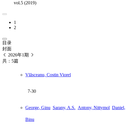
vol.5 (2019)
1
2
目录
封面
2026年1期
共：5篇
Vlăsceanu, Costin Viorel
7-30
George, Ginu
Sarany, A.S.
Antony, Nittymol
Daniel,
Binu