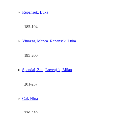
Repansek, Luka
185-194
Vinazza, Manca
Repansek, Luka
195-200
Spendal, Zan
Lovenjak, Milan
201-237
Caf, Nina
239-259