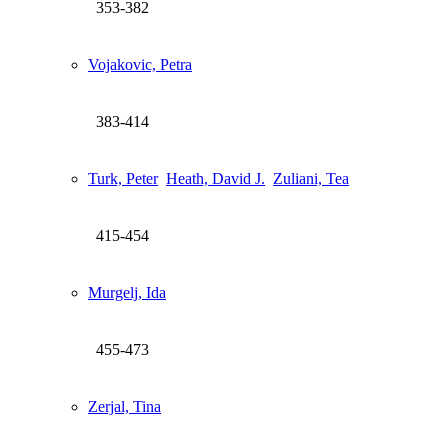
353-382
Vojakovic, Petra
383-414
Turk, Peter
Heath, David J.
Zuliani, Tea
415-454
Murgelj, Ida
455-473
Zerjal, Tina