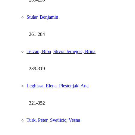
Stular, Benjamin
261-284
Terzan, Biba
Skvor Jernejcic, Brina
289-319
Leghissa, Elena
Plestenjak, Ana
321-352
Turk, Peter
Svetlicic, Vesna