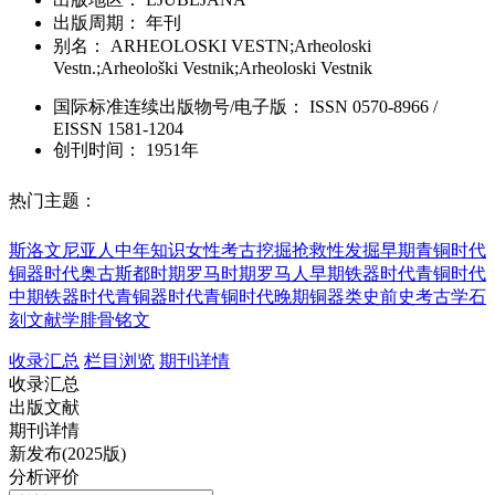
出版周期：
年刊
别名：
ARHEOLOSKI VESTN;Arheoloski
Vestn.;Arheološki Vestnik;Arheoloski Vestnik
国际标准连续出版物号
/电子版
：
ISSN
0570-8966
/
EISSN
1581-1204
创刊时间：
1951年
热门主题：
斯洛文尼亚人
中年知识女性
考古挖掘
抢救性发掘
早期青铜时代
铜器时代
奥古斯都时期
罗马时期
罗马人
早期铁器时代
青铜时代
中期
铁器时代
青铜器时代
青铜时代晚期
铜器类
史前史
考古学
石
刻文献学
腓骨
铭文
收录汇总
栏目浏览
期刊详情
收录汇总
出版文献
期刊详情
新发布(2025版)
分析评价