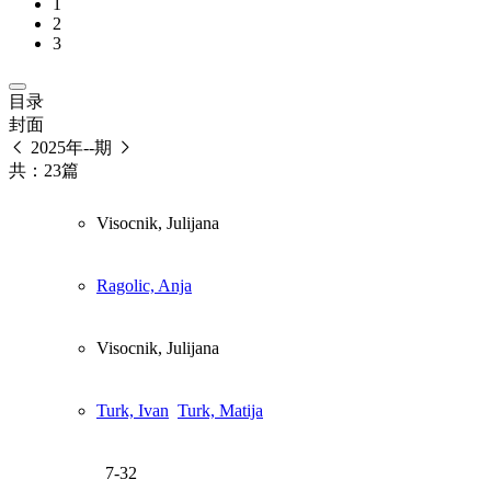
1
2
3
目录
封面
2025年--期
共：23篇
Visocnik, Julijana
Ragolic, Anja
Visocnik, Julijana
Turk, Ivan
Turk, Matija
7-32