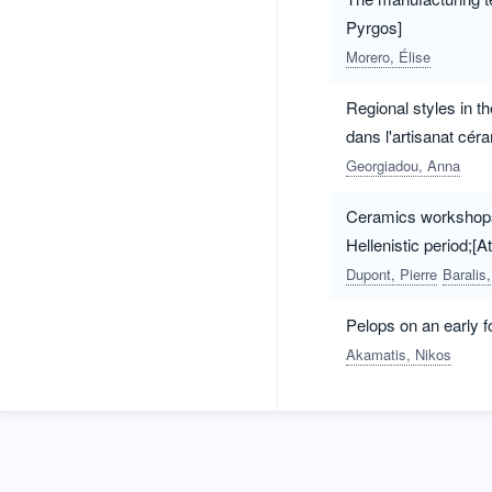
Pyrgos]
Morero, Élise
Regional styles in t
dans l'artisanat cér
Georgiadou, Anna
Ceramics workshops 
Hellenistic period;[
de l'époque hellénist
Dupont, Pierre
Baralis
Pelops on an early f
Akamatis, Nikos