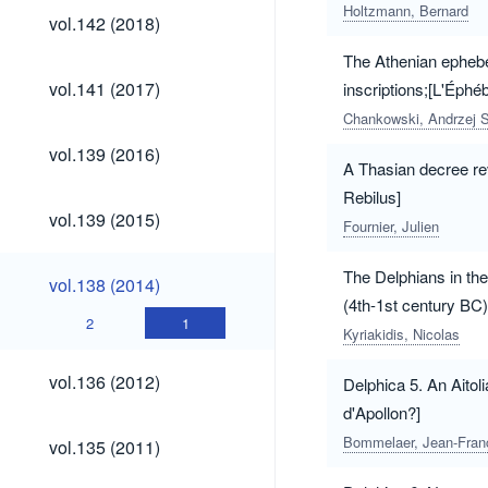
Holtzmann, Bernard
vol.142
vol.142 (2018)
(2018)
The Athenian ephebei
vol.141
vol.141 (2017)
inscriptions;[L'Éphé
(2017)
premières inscripti
Chankowski, Andrzej S
vol.139
vol.139 (2016)
(2016)
A Thasian decree rev
Rebilus]
vol.139
vol.139 (2015)
Fournier, Julien
(2015)
vol.138
The Delphians in the 
vol.138 (2014)
(2014)
(4th-1st century BC)
2
1
cité de Grèce central
Kyriakidis, Nicolas
vol.136
vol.136 (2012)
Delphica 5. An Aitol
(2012)
d'Apollon?]
vol.135
Bommelaer, Jean-Fran
vol.135 (2011)
(2011)