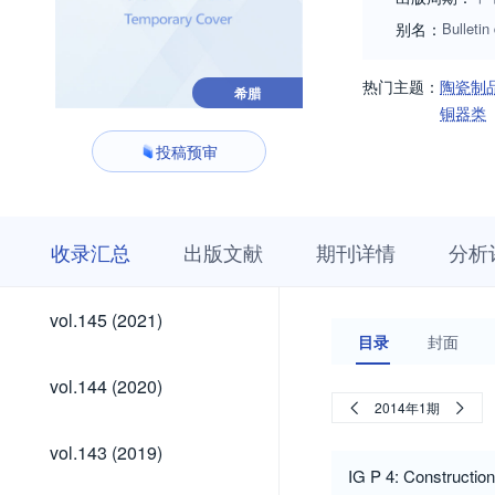
别名：
Bulleti
热门主题：
陶瓷制
希腊
铜器类
投稿预审
收
栏
期
收录汇总
出版文献
期刊详情
分析
录
目
刊
汇
浏
详
总
览
情
vol.145
vol.145 (2021)
(2021)
目录
封面
vol.144
vol.144 (2020)
(2020)
2014年1期
vol.143
vol.143 (2019)
(2019)
IG P 4: Construction 