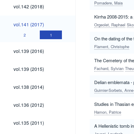
Pomadere, Maia
vol.142
vol.142 (2018)
(2018)
Kirrha 2008-2015: a 
vol.141
vol.141 (2017)
Orgeolet, Raphael
Sko
(2017)
2
1
On the dating of the
Flament, Christophe
vol.139
vol.139 (2016)
(2016)
The Cemetery of the 
vol.139
vol.139 (2015)
Fachard, Sylvian
Theur
(2015)
Delian emblemata - 
vol.138
vol.138 (2014)
(2014)
Guimier-Sorbets, Anne
vol.136
Studies in Thasian e
vol.136 (2012)
(2012)
Hamon, Patrice
vol.135
vol.135 (2011)
A Hellenistic tomb i
(2011)
Jaupaj, Lavdosh