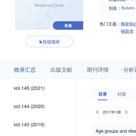
别名：
Bulleti
热门主题：
陶瓷制
希腊
铜器类
投稿预审
收
栏
期
收录汇总
出版文献
期刊详情
分析
录
目
刊
汇
浏
详
总
览
情
vol.145
vol.145 (2021)
(2021)
目录
封面
vol.144
vol.144 (2020)
(2020)
2017年1期
vol.143
vol.143 (2019)
(2019)
Age groups and rite