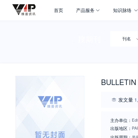
首页
产品服务
知识脉络
搜期刊
刊名
BULLETIN
发文量
1
主办单位：
Edi
出版地区：
PA
出版周期：
半