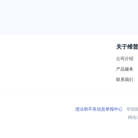
关于维
公司介绍
产品服务
联系我们
违法和不良信息举报中心
举报邮箱
网络