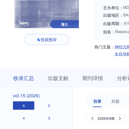
主办单位：
MD
出版地区：
BA
出版周期：
月
瑞士
别名：
Robotic
投稿预审
热门主题：
神经元
全自动
收
栏
期
收录汇总
出版文献
期刊详情
分析
录
目
刊
汇
浏
详
总
览
情
vol.15
vol.15 (2026)
(2026)
目录
封面
6
5
4
3
2026年6期