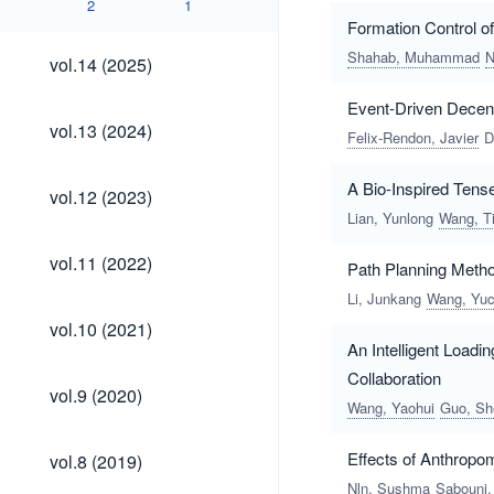
2
1
Formation Control of
vol.14
Shahab, Muhammad
N
vol.14 (2025)
(2025)
Event-Driven Decent
vol.13
vol.13 (2024)
Felix-Rendon, Javier
D
(2024)
vol.12
A Bio-Inspired Tense
vol.12 (2023)
(2023)
Lian, Yunlong
Wang, T
vol.11
vol.11 (2022)
Path Planning Metho
(2022)
Li, Junkang
Wang, Yu
vol.10
vol.10 (2021)
(2021)
An Intelligent Load
Collaboration
vol.9
vol.9 (2020)
(2020)
Wang, Yaohui
Guo, Sh
vol.8
Effects of Anthropo
vol.8 (2019)
(2019)
Nln, Sushma
Sabouni,