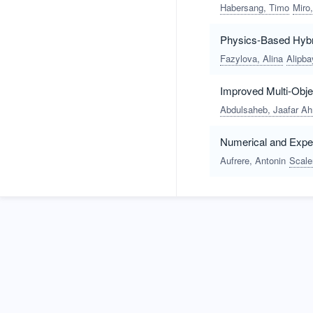
Habersang, Timo
Miro
Physics-Based Hybri
Fazylova, Alina
Alipb
Improved Multi-Obje
Abdulsaheb, Jaafar A
Numerical and Exper
Aufrere, Antonin
Scale