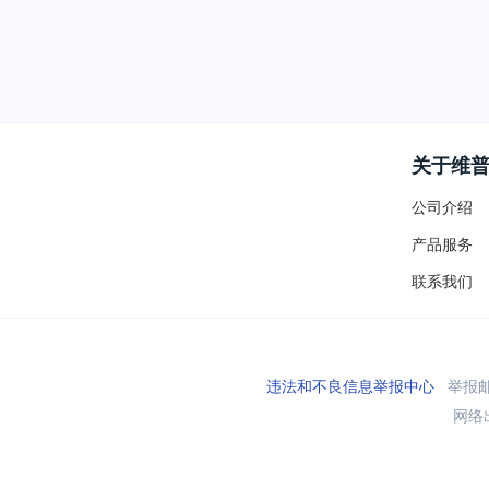
关于维
公司介绍
产品服务
联系我们
违法和不良信息举报中心
举报邮箱
网络