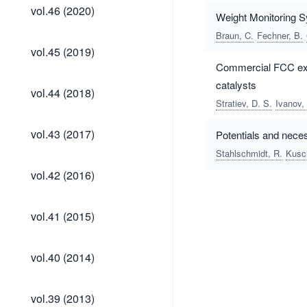
vol.46
vol.46 (2020)
Weight Monitoring S
(2020)
Braun, C.
Fechner, B.
vol.45
vol.45 (2019)
(2019)
Commercial FCC expe
catalysts
vol.44
vol.44 (2018)
(2018)
Stratiev, D. S.
Ivanov,
vol.43
vol.43 (2017)
Potentials and neces
(2017)
Stahlschmidt, R.
Kusc
vol.42
vol.42 (2016)
(2016)
vol.41
vol.41 (2015)
(2015)
vol.40
vol.40 (2014)
(2014)
vol.39
vol.39 (2013)
(2013)