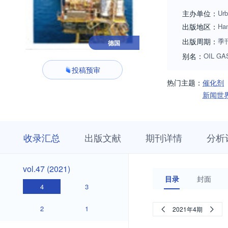
主办单位：
Ur
出版地区：
Ha
出版周期：
季
德国
别名：
OIL GA
投稿预审
热门主题：
催化剂
新闻世
收
栏
期
收录汇总
出版文献
期刊详情
分析
录
目
刊
汇
浏
详
总
览
情
vol.47
vol.47 (2021)
(2021)
目录
封面
4
3
2
1
2021年4期