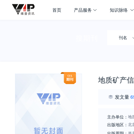
首页
产品服务
知识脉络
搜期刊
刊名
地质矿产信
发文量
6
主办单位：
地
出版地区：
北
出版周期：
半