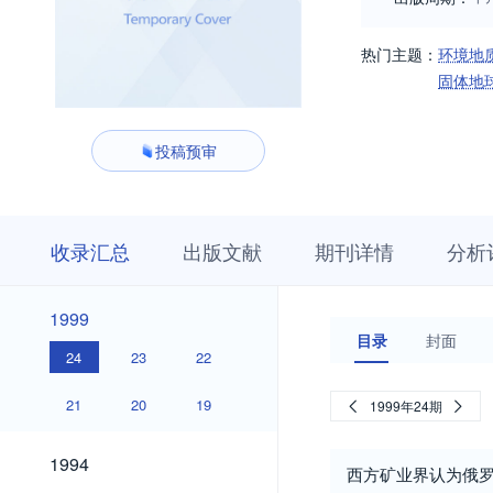
热门主题：
环境地
固体地
投稿预审
收
栏
期
收录汇总
出版文献
期刊详情
分析
录
目
刊
汇
浏
详
总
览
情
1999
1999
目录
封面
24
23
22
21
20
19
1999年24期
1994
1994
西方矿业界认为俄