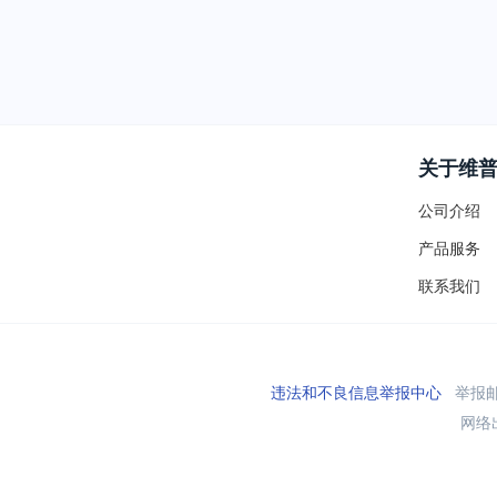
关于维
公司介绍
产品服务
联系我们
违法和不良信息举报中心
举报邮箱
网络