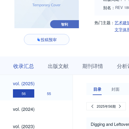
别名：
REV 180
热门主题：
艺术建
智利
文字体
投稿预审
收
栏
期
收录汇总
出版文献
期刊详情
分析
录
目
刊
汇
浏
详
总
览
情
vol.
vol. (2025)
(2025)
目录
封面
56
55
vol.
2025年56期
vol. (2024)
(2024)
vol.
Digging and Leftover
vol. (2023)