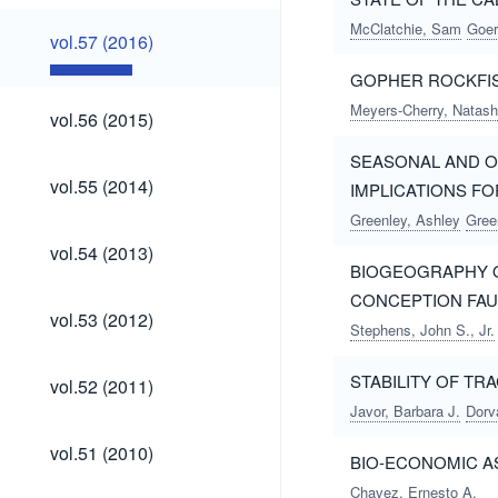
McClatchie, Sam
Goer
vol.57
vol.57 (2016)
(2016)
GOPHER ROCKFIS
vol.56
Meyers-Cherry, Natash
vol.56 (2015)
(2015)
SEASONAL AND O
vol.55
vol.55 (2014)
IMPLICATIONS F
(2014)
Greenley, Ashley
Gree
vol.54
vol.54 (2013)
(2013)
BIOGEOGRAPHY O
CONCEPTION FAU
vol.53
vol.53 (2012)
Stephens, John S., Jr.
(2012)
vol.52
STABILITY OF TR
vol.52 (2011)
(2011)
Javor, Barbara J.
Dorv
vol.51
vol.51 (2010)
BIO-ECONOMIC A
(2010)
Chavez, Ernesto A.