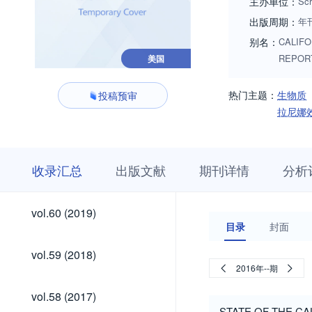
主办单位：
Scr
出版周期：
年
别名：
CALIFO
REPOR
美国
热门主题：
生物质
投稿预审
拉尼娜
收
栏
期
收录汇总
出版文献
期刊详情
分析
录
目
刊
汇
浏
详
总
览
情
vol.60
vol.60 (2019)
(2019)
目录
封面
vol.59
vol.59 (2018)
(2018)
2016年--期
vol.58
vol.58 (2017)
(2017)
STATE OF THE CA