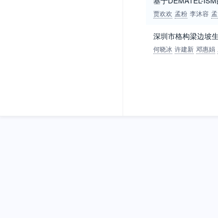
基于DEMATEL-
贾欢欢
孟粉
李沐容
孟
深圳市格构梁边坡
何晓冰
许建新
邓惠娟