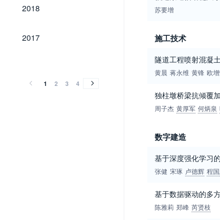
2018
2018
苏要增
2017
2017
施工技术
2016
2015
2014
2013
2012
2011
2010
2009
2008
2007
2006
2005
2004
2003
2002
2001
2000
1999
1998
1997
1996
1995
1994
1993
1992
1991
1990
1989
隧道工程喷射混凝
2016
2015
2014
2013
2012
2011
2010
2009
2008
2007
2006
2005
2004
2003
2002
2001
2000
1999
1998
1997
1996
1995
1994
1993
1992
1991
1990
1989
黄晨
蒋永维
黄锋
欧增
1
2
3
4
独柱墩桥梁抗倾覆
周子杰
黄厚军
何炳泉
数字建造
基于深度强化学习
张健
宋琢
卢德辉
程国
基于数据驱动的多
陈雅莉
郑峰
芮贤枝