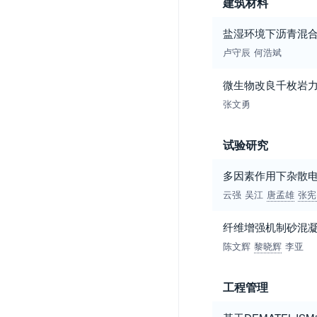
建筑材料
盐湿环境下沥青混
卢守辰
何浩斌
微生物改良千枚岩
张文勇
试验研究
多因素作用下杂散
云强
吴江
唐孟雄
张宪
纤维增强机制砂混凝
陈文辉
黎晓辉
李亚
工程管理