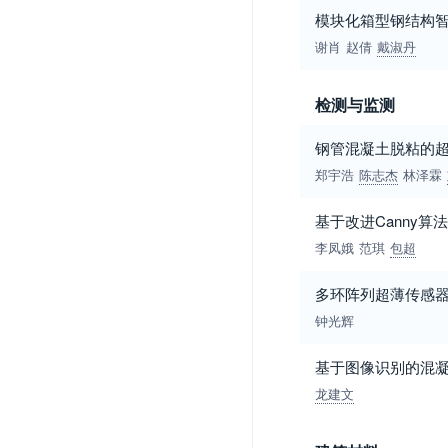
模块化箱型钢结构
谢肖
赵倩
戴淑丹
检测与监测
钢管混凝土脱粘的
郑宇浩
陈志杰
林泽霖
基于改进Canny
李凤娥
范琪
包超
多环阵列超薄传感
钟光辉
基于图像识别的混
龙建文