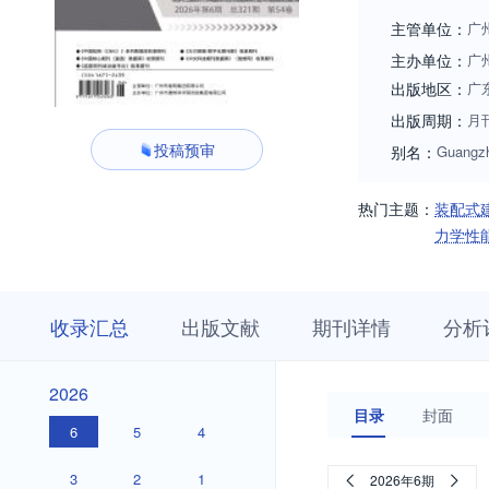
主管单位：
广
主办单位：
广
出版地区：
广
出版周期：
月
投稿预审
别名：
Guangzh
热门主题：
装配式
力学性
收
栏
期
收录汇总
出版文献
期刊详情
分析
录
目
刊
汇
浏
详
总
览
情
2026
2026
目录
封面
6
5
4
3
2
1
2026年6期