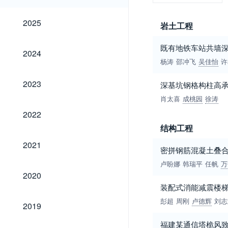
2025
2025
岩土工程
既有地铁车站共墙
2024
2024
杨涛
邵冲飞
吴佳怡
许
2023
2023
深基坑钢格构柱高
肖太喜
成桃园
徐涛
2022
2022
结构工程
2021
2021
密拼钢筋混凝土叠
卢盼娜
韩瑞平
任帆
万
2020
2020
装配式消能减震楼
2019
彭超
周刚
卢德辉
刘志
2019
福建某通信塔桅风