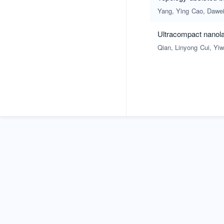
Yang, Ying
Cao, Dawe
Ultracompact nanola
Qian, Linyong
Cui, Yi