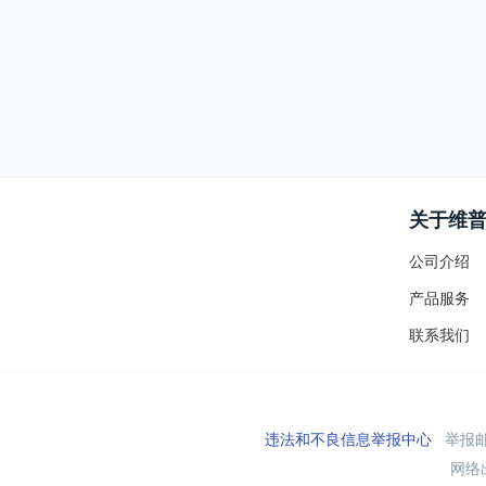
关于维
公司介绍
产品服务
联系我们
违法和不良信息举报中心
举报邮箱
网络