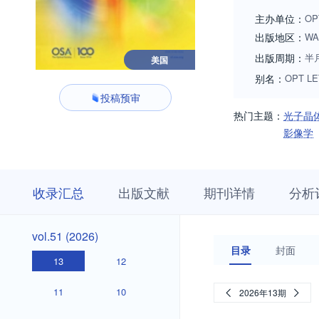
electronics, ultraf
主办单位：
OP
substantial part of
出版地区：
WA
look for the latest 
出版周期：
半
美国
别名：
OPT LE
投稿预审
热门主题：
光子晶
影像学
收
栏
期
收录汇总
出版文献
期刊详情
分析
录
目
刊
汇
浏
详
总
览
情
vol.51
vol.51 (2026)
(2026)
目录
封面
13
12
11
10
2026年13期