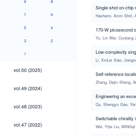
9
8
Single-shot on-chip
7
6
Hashemi, Amin
Shiri,
5
4
170-W picosecond op
Yu, Lin
Wei, Cunjiang
3
2
Low-complexity sing
1
Li, XinLei
Xiao, Jiangn
vol.50
vol.50 (2025)
(2025)
Self-reference locat
Zhang, Dejin
Sheng, W
vol.49
vol.49 (2024)
(2024)
Engineering an excep
vol.48
Qu, Shengyu
Gao, Ya
vol.48 (2023)
(2023)
Switchable chirality
vol.47
vol.47 (2022)
Wei, Yijie
Liu, MINGqI
(2022)