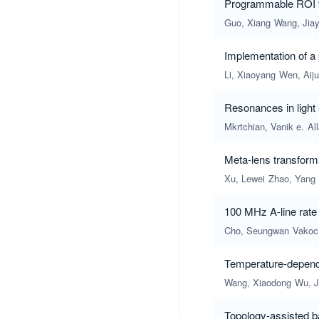
Programmable ROI va
Guo, Xiang
Wang, Jiay
Implementation of a 
Li, Xiaoyang
Wen, Aij
Resonances in light 
Mkrtchian, Vanik e.
Al
Meta-lens transformat
Xu, Lewei
Zhao, Yang
100 MHz A-line rate
Cho, Seungwan
Vakoc
Temperature-depende
Wang, Xiaodong
Wu, J
Topology-assisted b