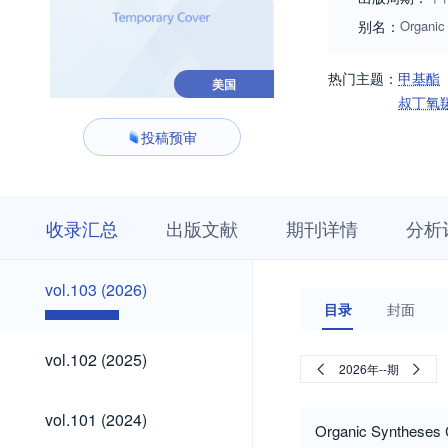
别名：
Organi
热门主题：
甲基酯
美国
叔丁氧
投稿预审
收
栏
期
收录汇总
出版文献
期刊详情
分析
录
目
刊
汇
浏
详
总
览
情
vol.103
vol.103 (2026)
(2026)
目录
封面
vol.102
vol.102 (2025)
2026年--期
(2025)
vol.101
vol.101 (2024)
(2024)
Organic Syntheses 