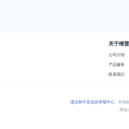
关于维
公司介绍
产品服务
联系我们
违法和不良信息举报中心
举报邮箱
网络