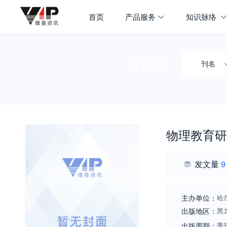
首页
产品服务
知识脉络
搜期刊
刊名
物理教育研
发文量
9
主办单位：
哈
出版地区：
黑
出版周期：
季