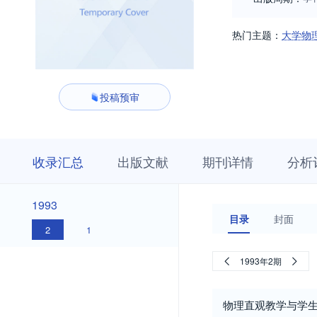
热门主题：
大学物
投稿预审
收
栏
期
收录汇总
出版文献
期刊详情
分析
录
目
刊
汇
浏
详
总
览
情
1993
1993
目录
封面
2
1
1993年2期
物理直观教学与学