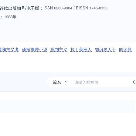
ive and interdisciplinary approaches.
连续出版物号
/电子版
：
ISSN
0263-9904
/
EISSN
1745-8153
：
1983年
共和主义者
侦探推理小说
批判主义
拉丁美洲人
知识界人士
阅读器