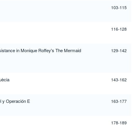
103-115
116-128
sistance in Monique Roffey's The Mermaid
129-142
uècia
143-162
el y Operación E
163-177
178-189