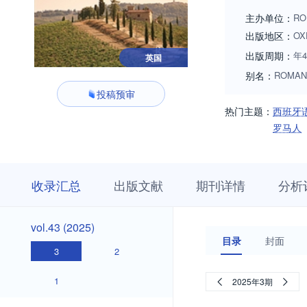
journal encourages
主办单位：
RO
出版地区：
OX
出版周期：
年
英国
别名：
ROMAN 
投稿预审
热门主题：
西班牙
罗马人
收
栏
期
收录汇总
出版文献
期刊详情
分析
录
目
刊
汇
浏
详
总
览
情
vol.43
vol.43 (2025)
(2025)
目录
封面
3
2
1
2025年3期