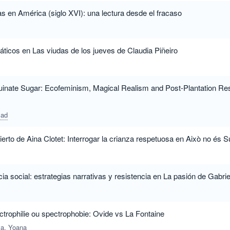
s en América (siglo XVI): una lectura desde el fracaso
ticos en Las viudas de los jueves de Claudia Piñeiro
uinate Sugar: Ecofeminism, Magical Realism and Post-Plantation Re
mad
erto de Aina Clotet: Interrogar la crianza respetuosa en Això no és S
 social: estrategias narrativas y resistencia en La pasión de Gabri
ctrophilie ou spectrophobie: Ovide vs La Fontaine
va, Yoana