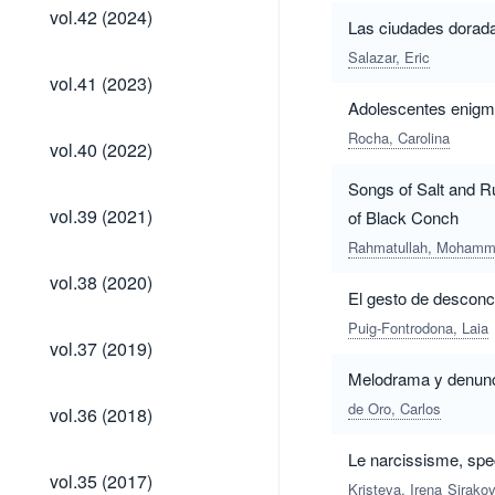
vol.42
vol.42 (2024)
Las ciudades dorada
(2024)
Salazar, Eric
vol.41
vol.41 (2023)
(2023)
Adolescentes enigmá
Rocha, Carolina
vol.40
vol.40 (2022)
(2022)
Songs of Salt and R
vol.39
vol.39 (2021)
of Black Conch
(2021)
Rahmatullah, Moham
vol.38
vol.38 (2020)
(2020)
El gesto de desconci
Puig-Fontrodona, Laia
vol.37
vol.37 (2019)
(2019)
Melodrama y denuncia
vol.36
de Oro, Carlos
vol.36 (2018)
(2018)
Le narcissisme, spe
vol.35
vol.35 (2017)
Kristeva, Irena
Sirako
(2017)