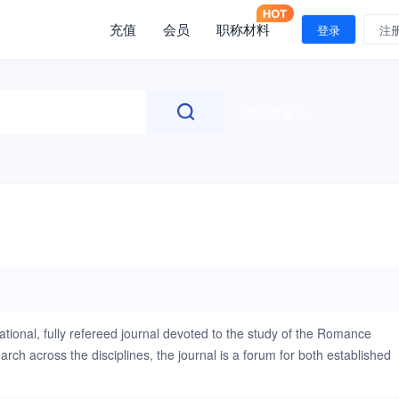
充值
会员
职称材料
登录
注
文献检索
ional, fully refereed journal devoted to the study of the Romance
arch across the disciplines, the journal is a forum for both established
ppropriate and advise young scholars and new contributors on the
for most issues whilst articles on other subjects are also invited. The