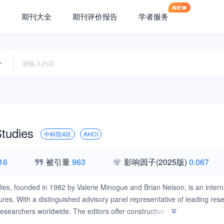
期刊大全
期刊评价报告
学者服务
tudies
中科院4区
AHCI
16
被引量
963
影响因子
(2025版)
0.067
s, founded in 1982 by Valerie Minogue and Brian Nelson, is an internat
tures. With a distinguished advisory panel representative of leading rese
esearchers worldwide. The editors offer constructive criticism where a
ion of their material. A single, broadly-defined theme provides the focus 