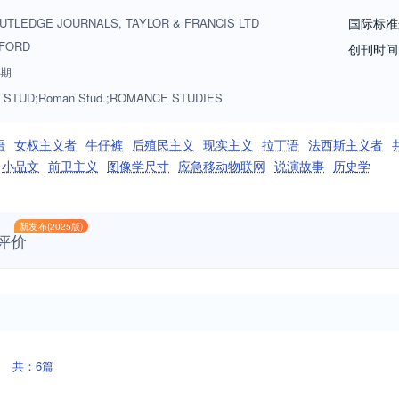
 new theoretical engagements and is open to the full range of comparat
UTLEDGE JOURNALS, TAYLOR & FRANCIS LTD
国际标准
FORD
创刊时间
4期
STUD;Roman Stud.;ROMANCE STUDIES
语
女权主义者
牛仔裤
后殖民主义
现实主义
拉丁语
法西斯主义者
小品文
前卫主义
图像学尺寸
应急移动物联网
说演故事
历史学
新发布(2025版)
评价
共：6篇