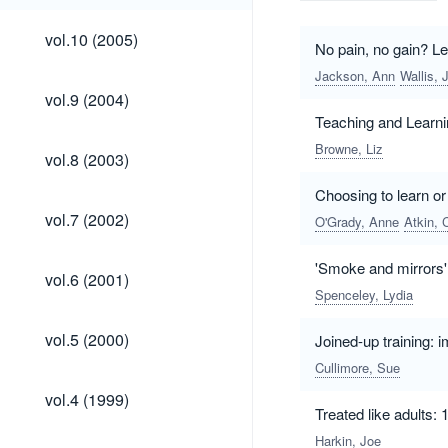
vol.10
vol.10 (2005)
No pain, no gain? Le
(2005)
Jackson, Ann
Wallis, 
vol.9
vol.9 (2004)
(2004)
Teaching and Learn
Browne, Liz
vol.8
vol.8 (2003)
(2003)
Choosing to learn or 
vol.7
vol.7 (2002)
O'Grady, Anne
Atkin, 
(2002)
'Smoke and mirrors':
vol.6
vol.6 (2001)
(2001)
Spenceley, Lydia
vol.5
vol.5 (2000)
Joined-up training: 
(2000)
Cullimore, Sue
vol.4
vol.4 (1999)
(1999)
Treated like adults:
Harkin, Joe