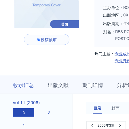
主办单位：
RO
出版地区：
OX
出版周期：
年
英国
别名：
RES PO
POST-
投稿预审
热门主题：
专业成
专业身
收
栏
期
收录汇总
出版文献
期刊详情
分析
录
目
刊
汇
浏
详
总
览
情
vol.31
vol.30
vol.29
vol.28
vol.27
vol.26
vol.25
vol.24
vol.23
vol.22
vol.21
vol.20
vol.19
vol.18
vol.17
vol.16
vol.15
vol.14
vol.13
vol.12
vol.31
vol.30
vol.29
vol.28
vol.27
vol.26
vol.25
vol.24
vol.23
vol.22
vol.21
vol.20
vol.19
vol.18
vol.17
vol.16
vol.15
vol.14
vol.13
vol.12
vol.11
vol.11 (2006)
(2026)
(2025)
(2024)
(2023)
(2022)
(2021)
(2020)
(2019)
(2018)
(2017)
(2016)
(2015)
(2014)
(2013)
(2012)
(2011)
(2010)
(2009)
(2008)
(2007)
(2006)
目录
封面
(2026)
(2025)
(2024)
(2023)
(2022)
(2021)
(2020)
(2019)
(2018)
(2017)
(2016)
(2015)
(2014)
(2013)
(2012)
(2011)
(2010)
(2009)
(2008)
(2007)
3
2
1
2006年3期