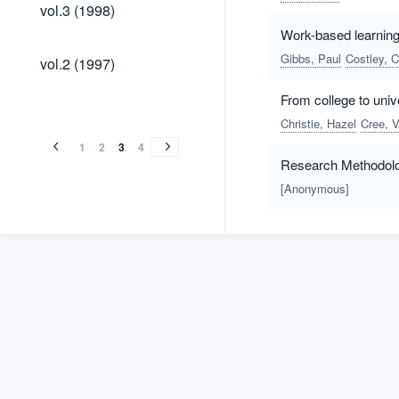
vol.3
vol.3 (1998)
(1998)
Work-based learning;
vol.2
Gibbs, Paul
Costley, C
vol.2 (1997)
(1997)
From college to univ
vol.1
vol.1
(1996)
Christie, Hazel
Cree, V
(1996)
1
2
3
4
Research Methodolo
[Anonymous]