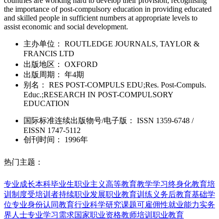
countries are working hard to develop their provision, recognising
the importance of post-compulsory education in providing educated
and skilled people in sufficient numbers at appropriate levels to
assist economic and social development.
主办单位：
ROUTLEDGE JOURNALS, TAYLOR &
FRANCIS LTD
出版地区：
OXFORD
出版周期：
年4期
别名：
RES POST-COMPULS EDU;Res. Post-Compuls.
Educ.;RESEARCH IN POST-COMPULSORY
EDUCATION
国际标准连续出版物号
/电子版
：
ISSN
1359-6748
/
EISSN
1747-5112
创刊时间：
1996年
热门主题：
专业成长
本科毕业生
职业主义
高等教育教学
学习终身化
教育培
训制度
受培训者
持续职业发展
职业教育训练
义务后教育
基础学
位
专业身份认同
教育行业
科学研究课题
可雇佣性就业能力
实务
界人士
专业学习需求
国家职业资格
教师培训
职业教育