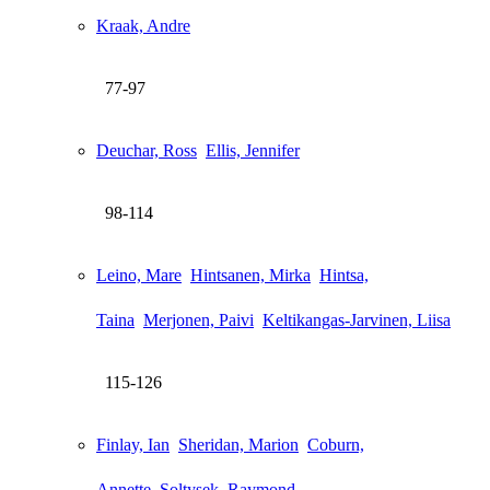
Kraak, Andre
77-97
Deuchar, Ross
Ellis, Jennifer
98-114
Leino, Mare
Hintsanen, Mirka
Hintsa,
Taina
Merjonen, Paivi
Keltikangas-Jarvinen, Liisa
115-126
Finlay, Ian
Sheridan, Marion
Coburn,
Annette
Soltysek, Raymond