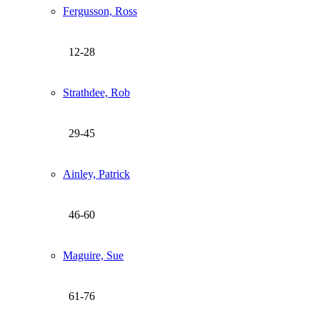
Fergusson, Ross
12-28
Strathdee, Rob
29-45
Ainley, Patrick
46-60
Maguire, Sue
61-76