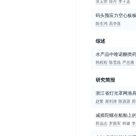
张玉荣
徐丹
李子孟
码头预应力空心板
陈生鸿
高华喜
综述
水产品中喹诺酮类
韩程程
陈雪昌
严忠雍
研究简报
浙江省灯光罩网渔
赵繁
谢剑涛
陈源源
郑
减摇陀螺在船舶上
郭远志
罗殿军
韩健
李