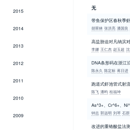
无
2015
2015
带鱼保护区春秋季
2014
2014
胡翠林
张洪亮
潘国良
高盐胁迫对凡纳滨对虾
2013
2013
李娜
王仁杰
赵玉超
沈
2012
DNA条形码在浙江
2012
陈永久
陈定标
蒋日进
2011
2011
跑道式虾池管式射
陈飞
潘昀
桂福坤
2010
2010
As^3+、Cr^6+
2009
钟志
郭远明
刘琴
石群
2009
改进的重铬酸盐法