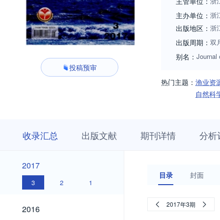
主管单位：
浙
主办单位：
浙
出版地区：
浙
出版周期：
双
别名：
Journal 
投稿预审
热门主题：
渔业资
自然科
收
栏
期
收录汇总
出版文献
期刊详情
分析
录
目
刊
汇
浏
详
总
览
情
2017
2017
目录
封面
3
2
1
2016
2017年3期
2016