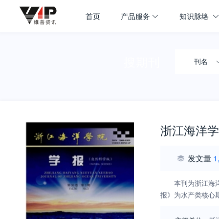
首页
产品服务
知识脉络
搜期刊
刊名
浙江海洋学
发文量
1
本刊为浙江海
报》为水产类核心期