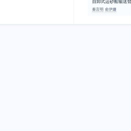
自卸式运砂船输送
秦言明
俞伊姗