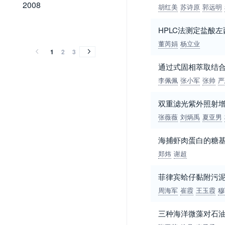
2008
2008
胡红美
苏诗原
郭远明
2007
2006
2005
2004
2003
2002
2001
2000
1999
1996
1984
2007
2006
2005
2004
2003
2002
2001
2000
1999
1996
1984
HPLC法测定盐酸
董芮娟
杨立业
1
2
3
通过式固相萃取结合
李佩佩
张小军
张帅
严
双重滤光紫外照射增
张薇薇
刘炳禹
夏亚男
海捕虾肉蛋白的糖
郑炜
谢超
菲律宾蛤仔黏附污
周海军
崔霞
王玉霞
穆
三种海洋微藻对石