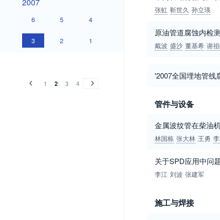
2007
张虹
靳世久
孙立瑛
6
5
4
原油管道腐蚀内检
3
2
1
戴波
盛沙
董基希
谢祖
2006
2005
2004
2003
2002
2001
2000
1999
1998
1997
1996
1995
1994
1993
2006
2005
2004
2003
2002
2001
2000
1999
1998
1997
1996
1995
1994
1993
'2007全国埋地管
1
2
3
4
管件与设备
金属波纹管在柴油
林国栋
张大林
王勇
李
关于SPD应用中问
李江
刘波
张建军
施工与焊接