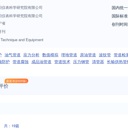
外技术动向和热点信息，展示先进生产设备及产品的重要窗口。 《管
阳仪表科学研究院有限公司
国内统一
及时的管道技术、产品、市场等方面的信息，满足广大读者希望及时获得
阳仪表科学研究院有限公司
国际标准
息，沟通厂商与用户"的目的。《管道技术与设备》期刊在内容上注重报道
宁省
创刊时间
、新设备时对所遇"热点"问题展开探讨、介绍经验和心得的文章。充分体现
月刊
栏目设置上力求科学性，指导性，系统性。已设置了设计与研究、管件与
e Technique and Equipment
管道的各种技术，报道国内外管道行业科学技术的发展和应用技术。
护
油气管道
应力分析
数值模拟
埋地管道
原油管道
波纹管
管道检
蚀防护
管道腐蚀
成品油管道
管道技术
压力钢管
清管器
长输供热管
新发布(2025版)
评价
共：19篇