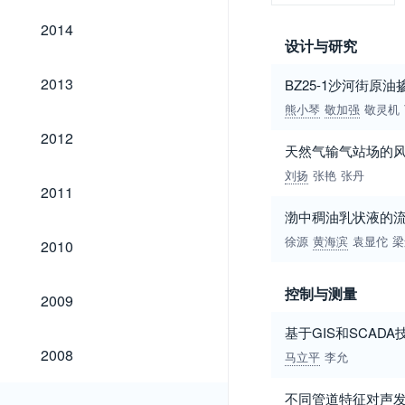
2014
2014
设计与研究
2013
2013
BZ25-1沙河街原
熊小琴
敬加强
敬灵机
2012
2012
天然气输气站场的
刘扬
张艳
张丹
2011
2011
渤中稠油乳状液的
2010
徐源
黄海滨
袁显佗
梁
2010
2009
控制与测量
2009
基于GIS和SCAD
2008
2008
马立平
李允
不同管道特征对声
2007