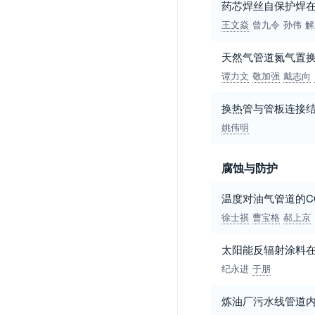
药芯焊丝自保护焊
王文焱
曾九令
孙伟
解
天然气管道氮气置
谭力文
敬加强
戴志向
换热管与管板连接
姚伟明
腐蚀与防护
温度对油气管道的C
徐士祺
曹宝格
郝上京
太阳能反辐射涂料
纪永进
于朋
炼油厂污水线管道