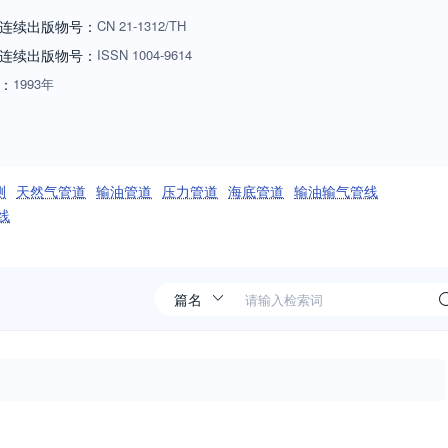
道技术与设备》期刊办刊宗旨是向管道行业的技术决策者、生产设计工程
连续出版物号：
CN
21-1312/TH
科技信息的要求及广大科研设计人员希望尽快发表文章的渴求。不断地实
连续出版物号
：
ISSN
1004-9614
应用和开发研究的科技成果，着力发表具有技术导向性内容的文章以及在
：
1993年
"实用与前瞻共存；技术与商情交融；专业与综合并重"的特色。《管道技
设备、施工与焊接、腐蚀与防护、控制与测量、清洗技术等栏目。内含管
测
天然气管道
输油管道
压力管道
海底管道
输油输气管线
线