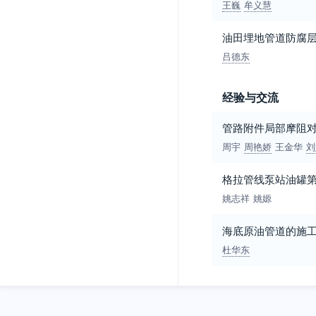
王巍
牟义慧
油田埋地管道防腐
吕德东
经验与交流
管路附件局部摩阻
周宇
周艳娇
王金华
刘
格拉管线泵站油罐
姚志祥
姚嫄
海底原油管道的施
杜华东