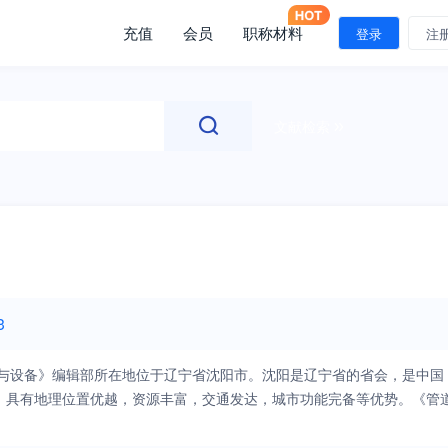
充值
会员
职称材料
登录
注
文献检索
3
术与设备》编辑部所在地位于辽宁省沈阳市。沈阳是辽宁省的省会，是中国
。具有地理位置优越，资源丰富，交通发达，城市功能完备等优势。《管
收录期刊、中国科技论文与引文数据库收录期刊、中国学术期刊综合评价
科学文摘》（CSA）收录期刊。本刊已成为专业工作者交流科技成果和设