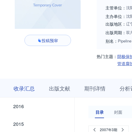
计经验，了解国内
主管单位：
沈
师提供国内外全面
主办单位：
沈
现"交流学术与信
出版地区：
辽
用新工艺、新技术
出版周期：
双
术与设备》期刊在
投稿预审
别名：
Pipelin
的各个环节，囊括
热门主题：
阴极保
管道腐
收
栏
期
收录汇总
出版文献
期刊详情
分析
录
目
刊
汇
浏
详
总
览
情
2026
2025
2024
2023
2022
2021
2020
2019
2018
2017
2026
2025
2024
2023
2022
2021
2020
2019
2018
2017
2016
2016
目录
封面
2015
2015
2007年3期