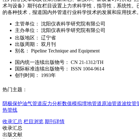
术与设备》期刊在栏目设置上力求科学性，指导性，系统性。
的各种技术，报道国内外管道行业科学技术的发展和应用技术
主管单位：
沈阳仪表科学研究院有限公司
主办单位：
沈阳仪表科学研究院有限公司
出版地区：
辽宁省
出版周期：
双月刊
别名：
Pipeline Technique and Equipment
国内统一连续出版物号：
CN
21-1312/TH
国际标准连续出版物号
：
ISSN
1004-9614
创刊时间：
1993年
热门主题：
阴极保护
油气管道
应力分析
数值模拟
埋地管道
原油管道
波纹管
热管线
收录汇总
栏目浏览
期刊详情
收录汇总
出版文献