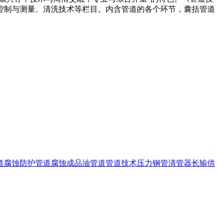
控制与测量、清洗技术等栏目。内含管道的各个环节，囊括管道
道腐蚀防护
管道腐蚀
成品油管道
管道技术
压力钢管
清管器
长输供