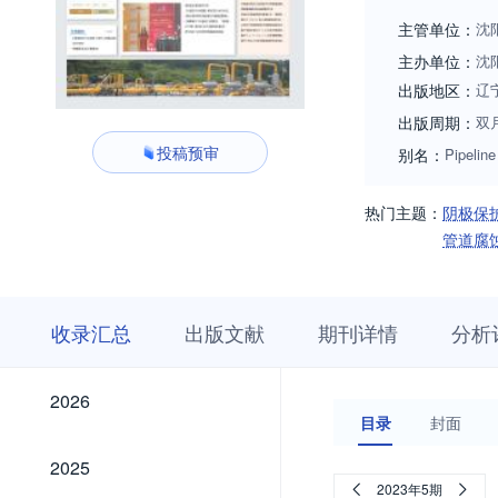
计经验，了解国内
主管单位：
沈
师提供国内外全面
主办单位：
沈
现"交流学术与信
出版地区：
辽
用新工艺、新技术
出版周期：
双
术与设备》期刊在
投稿预审
别名：
Pipelin
的各个环节，囊括
热门主题：
阴极保
管道腐
收
栏
期
收录汇总
出版文献
期刊详情
分析
录
目
刊
汇
浏
详
总
览
情
2026
2026
目录
封面
2025
2025
2023年5期