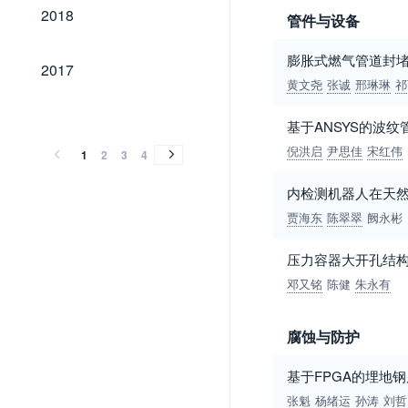
2018
2018
管件与设备
膨胀式燃气管道封
2017
2017
黄文尧
张诚
邢琳琳
祁
2016
2015
2014
2013
2012
2011
2010
2009
2008
2007
2006
2005
2004
2003
2002
2001
2000
1999
1998
1997
1996
1995
1994
1993
2016
2015
2014
2013
2012
2011
2010
2009
2008
2007
2006
2005
2004
2003
2002
2001
2000
1999
1998
1997
1996
1995
1994
1993
基于ANSYS的波
倪洪启
尹思佳
宋红伟
1
2
3
4
内检测机器人在天
贾海东
陈翠翠
阙永彬
压力容器大开孔结
邓又铭
陈健
朱永有
腐蚀与防护
基于FPGA的埋地
张魁
杨绪运
孙涛
刘哲