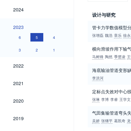
2024
2024
设计与研究
2023
2023
管卡力学数值模型
张增磊
魏浩
章乐
徐永
6
5
4
横向滑坡作用下输
3
2
1
马树锋
陶然
季楚凌
王
2022
2022
海底输油管道变形
李洪河
2021
2021
定标点失效对中心
2020
张琳
李博
李睿
王学文
2020
气田集输管道弯头
2019
2019
吴娇
张继平
葛凯奇
龙