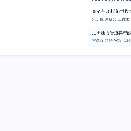
直流杂散电流对埋
朱少伦
卢俊文
王肖逸
油田压力管道典型
宫彦双
赵静
安超
崔伟