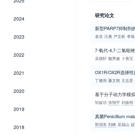
2025
研究论文
2024
2024
新型PARP7抑制
2023
2023
袁浩
汪勇
严文昕
李珠
7-氧代-4,7-二氢
2022
2022
吴骁轩
魏秀健
卜善宝
2021
OX1R/OX2R选
2021
丁璨尧
廉文熊
王志坚
2020
2020
基于分子动力学模拟
邹旋功
张翔宇
刘振明
2019
2019
真菌Penicillium
2018
郭润东
刘峰
吴福山
赵
2018