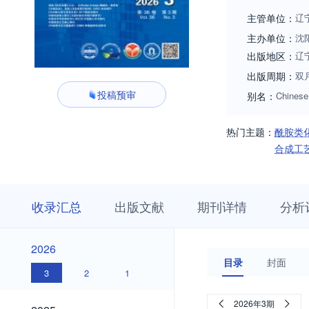
员等。
主管单位：
辽
主办单位：
沈
出版地区：
辽
出版周期：
双
投稿预审
别名：
Chinese
热门主题：
酰胺类
合成工
收
栏
期
收录汇总
出版文献
期刊详情
分析
录
目
刊
汇
浏
详
总
览
情
2026
2026
目录
封面
3
2
1
2025
2026年3期