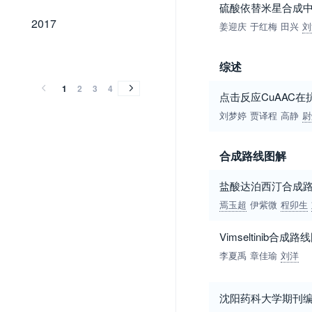
硫酸依替米星合成
2017
2017
姜迎庆
于红梅
田兴
刘
2016
2015
2014
2013
2012
2011
2010
2009
2008
2007
2006
2005
2004
2003
2002
2001
2000
1999
1998
1997
1996
1995
1994
1993
1992
1991
1990
2016
2015
2014
2013
2012
2011
2010
2009
2008
2007
2006
2005
2004
2003
2002
2001
2000
1999
1998
1997
1996
1995
1994
1993
1992
1991
1990
综述
1
2
3
4
点击反应CuAAC
刘梦婷
贾译程
高静
尉
合成路线图解
盐酸达泊西汀合成
焉玉超
伊紫微
程卯生
Vimseltinib合成路
李夏禹
章佳瑜
刘洋
沈阳药科大学期刊