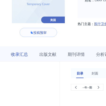
别名：
美国
热门主题：
医疗卫
投稿预审
收
栏
期
收录汇总
出版文献
期刊详情
分析
录
目
刊
汇
浏
详
总
览
情
目录
封面
--年--期