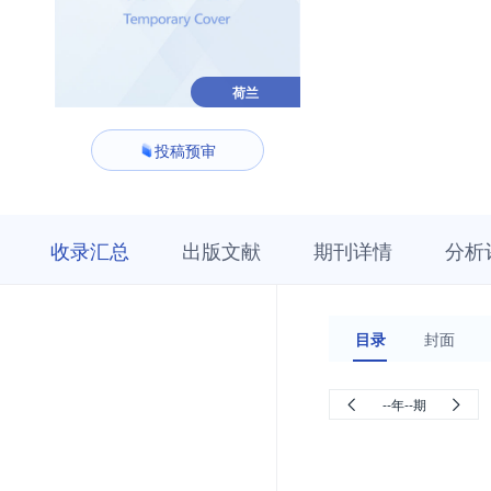
荷兰
投稿预审
收
栏
期
收录汇总
出版文献
期刊详情
分析
录
目
刊
汇
浏
详
总
览
情
目录
封面
--年--期