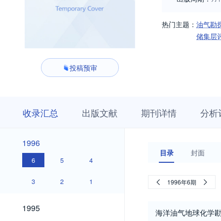
热门主题：
油气勘
储集层
投稿预审
收
栏
期
收录汇总
出版文献
期刊详情
分析
录
目
刊
汇
浏
详
总
览
情
1996
1996
目录
封面
6
5
4
3
2
1
1996年6期
1995
1995
海洋油气地球化学