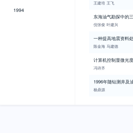
王建培
王飞
1994
1994
东海油气勘探中的
倪张俊
叶建兴
一种提高地震资料
陈金海
马建德
计算机控制显微光
冯诗齐
1996年随钻测井及
杨鼎源