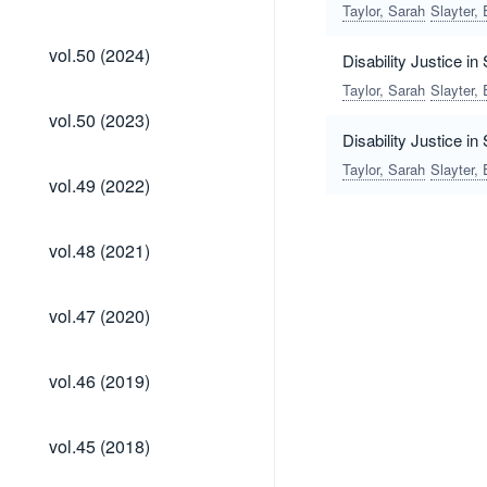
(2024)
Taylor, Sarah
Slayter, 
vol.50
vol.50 (2024)
Disability Justice i
(2024)
Taylor, Sarah
Slayter, 
vol.50
vol.50 (2023)
(2023)
Disability Justice i
Taylor, Sarah
Slayter, 
vol.49
vol.49 (2022)
(2022)
vol.48
vol.48 (2021)
(2021)
vol.47
vol.47 (2020)
(2020)
vol.46
vol.46 (2019)
(2019)
vol.45
vol.45 (2018)
(2018)