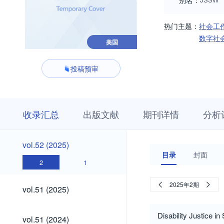
别名：
热门主题：
社会工
数字社
美国
投稿预审
收
栏
期
收录汇总
出版文献
期刊详情
分析
录
目
刊
汇
浏
详
总
览
情
vol.52
vol.52 (2025)
(2025)
目录
封面
2
1
vol.51
2025年2期
vol.51 (2025)
(2025)
vol.51
Disability Justice i
vol.51 (2024)