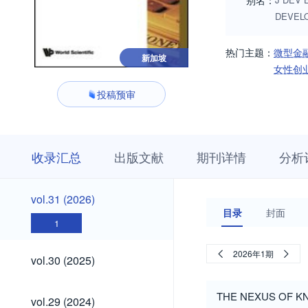
别名：
DEVEL
热门主题：
微型金
新加坡
女性创
投稿预审
收
栏
期
收录汇总
出版文献
期刊详情
分析
录
目
刊
汇
浏
详
总
览
情
vol.31
vol.31 (2026)
(2026)
目录
封面
1
vol.30
2026年1期
vol.30 (2025)
(2025)
vol.29
THE NEXUS OF K
vol.29 (2024)