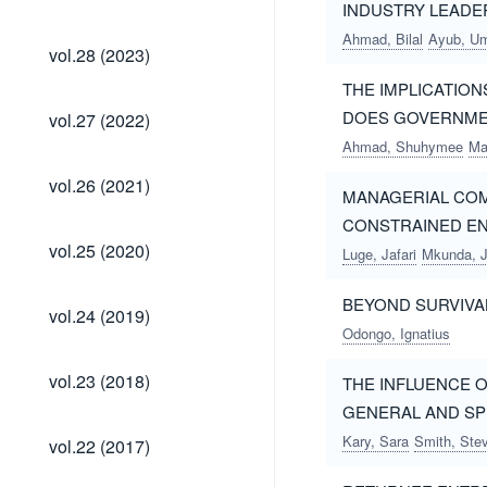
(2024)
INDUSTRY LEADE
Ahmad, Bilal
Ayub, U
vol.28
vol.28 (2023)
(2023)
THE IMPLICATIO
vol.27
DOES GOVERNME
vol.27 (2022)
(2022)
Ahmad, Shuhymee
Ma
vol.26
vol.26 (2021)
MANAGERIAL COM
(2021)
CONSTRAINED E
vol.25
vol.25 (2020)
Luge, Jafari
Mkunda, J
(2020)
BEYOND SURVIVA
vol.24
vol.24 (2019)
(2019)
Odongo, Ignatius
vol.23
vol.23 (2018)
THE INFLUENCE 
(2018)
GENERAL AND SP
vol.22
Kary, Sara
Smith, Ste
vol.22 (2017)
(2017)