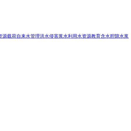
资源载荷
自来水管理
洪水侵害
浆水利用
水资源教育
含水腔隙
水浆