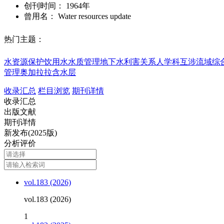
创刊时间：
1964年
曾用名：
Water resources update
热门主题：
水资源保护
饮用水
水质管理
地下水
利害关系人
学科互涉
流域综
管理
奥加拉拉含水层
收录汇总
栏目浏览
期刊详情
收录汇总
出版文献
期刊详情
新发布(2025版)
分析评价
vol.183 (2026)
vol.183 (2026)
1