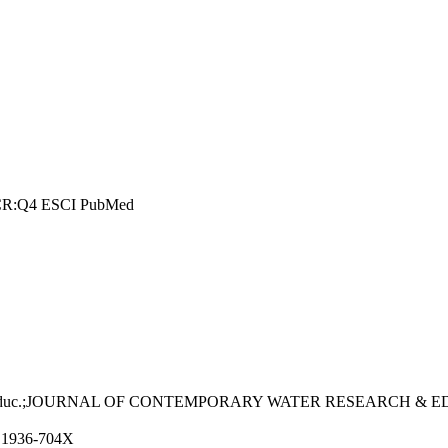
CR:Q4
ESCI
PubMed
Educ.;JOURNAL OF CONTEMPORARY WATER RESEARCH & EDUCATIO
1936-704X