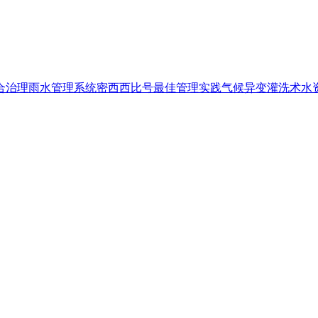
合治理
雨水管理系统
密西西比号
最佳管理实践
气候异变
灌洗术
水