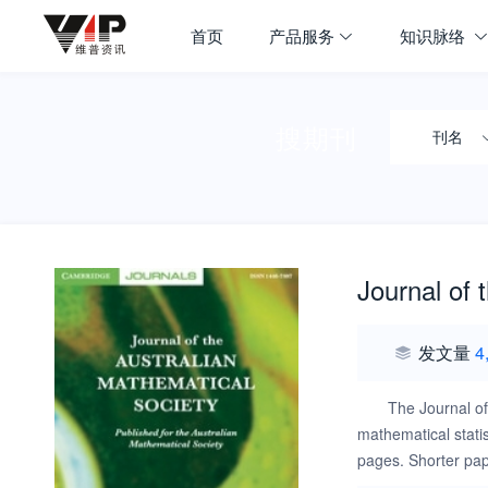
首页
产品服务
知识脉络
搜期刊
刊名
Journal of 
发文量
4
The Journal of
mathematical statis
pages. Shorter pap
introductions expla