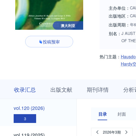
主办单位：
CA
出版地区：
CA
出版周期：
年
澳大利亚
别名：
J AUS
OF THE
投稿预审
热门主题：
Hausdo
Hardy
收
栏
期
收录汇总
出版文献
期刊详情
分析
录
目
刊
汇
浏
详
总
览
情
vol.120
vol.120 (2026)
(2026)
目录
封面
3
vol.119
2026年3期
vol.119 (2025)