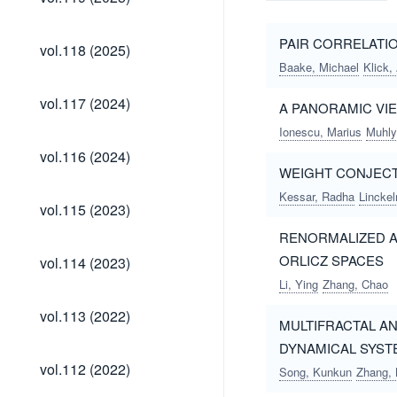
(2025)
vol.118
PAIR CORRELATI
vol.118 (2025)
(2025)
Baake, Michael
Klick,
vol.117
vol.117 (2024)
A PANORAMIC VI
(2024)
Ionescu, Marius
Muhly
vol.116
vol.116 (2024)
(2024)
WEIGHT CONJECT
Kessar, Radha
Lincke
vol.115
vol.115 (2023)
(2023)
RENORMALIZED A
vol.114
ORLICZ SPACES
vol.114 (2023)
(2023)
Li, Ying
Zhang, Chao
vol.113
vol.113 (2022)
MULTIFRACTAL AN
(2022)
DYNAMICAL SYST
vol.112
vol.112 (2022)
Song, Kunkun
Zhang, 
(2022)