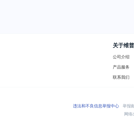
关于维
公司介绍
产品服务
联系我们
违法和不良信息举报中心
举报邮箱
网络