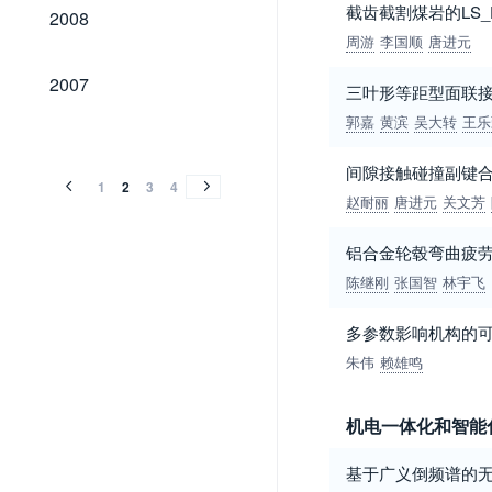
2008
截齿截割煤岩的LS_
2008
周游
李国顺
唐进元
2007
2007
三叶形等距型面联接
郭嘉
黄滨
吴大转
王乐
2006
2005
2004
2003
2002
2001
2000
1999
1998
1997
1996
1995
1994
2006
2005
2004
2003
2002
2001
2000
1999
1998
1997
1996
1995
1994
间隙接触碰撞副键
1
2
3
4
赵耐丽
唐进元
关文芳
铝合金轮毂弯曲疲
陈继刚
张国智
林宇飞
多参数影响机构的
朱伟
赖雄鸣
机电一体化和智能
基于广义倒频谱的