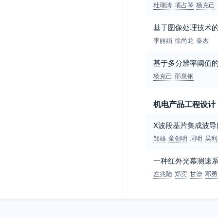
杜瑞涛
项占琴
杨克己
基于图像处理技术
李丽娟
徐尚龙
秦杰
基于多分辨率阈值
杨克己
邵泉钢
机电产品工程设计
X波段基片集成波导
邹雄
童创明
周明
吴利
一种红外光幕测速
左兆陆
郑宾
甘潦
邓勇