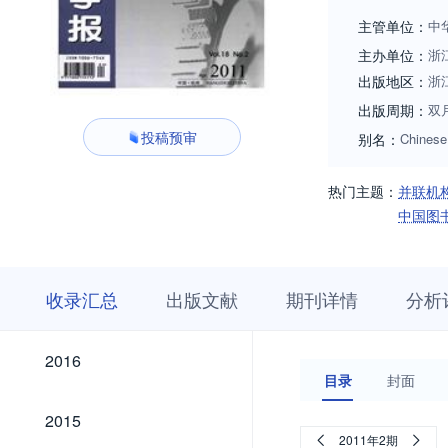
计研究院所的技术
主管单位：
中
主办单位：
浙
出版地区：
浙
出版周期：
双
投稿预审
别名：
Chinese
热门主题：
并联机
中国图
收
栏
期
收录汇总
出版文献
期刊详情
分析
录
目
刊
汇
浏
详
总
览
情
2026
2025
2024
2023
2022
2021
2020
2019
2018
2017
2026
2025
2024
2023
2022
2021
2020
2019
2018
2017
2016
2016
目录
封面
2015
2015
2011年2期