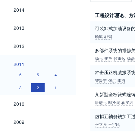
2014
2014
工程设计理论、方
2013
2013
可装卸式加油设备
顾斌
郭钢
2012
2012
多部件系统的维修
杨元
黎放
侯重远
杨磊
2011
2011
冲击压路机减振系
6
5
4
智晋宁
张洪
李捷
3
2
1
某新型全板簧式连
2010
唐进元
邸拴虎
蒋汉湘
2010
虚拟五轴侧铣加工
2009
2009
张立强
王宇晗