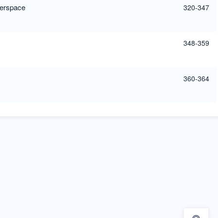
berspace
320-347
348-359
360-364