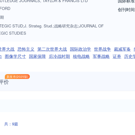
UTLEDGE JOURNALS, TAYLOR & FRANCIS LTD
国际标准
FORD
创刊时间
7期
TEGIC STUD;J. Strateg. Stud.;战略研究杂志;JOURNAL OF
GIC STUDIES
世界大战
恐怖主义
第二次世界大战
国际政治学
世界战争
裁减军备
力
图像学尺寸
国家保障
后冷战时期
核电战略
军事战略
证券
历史
新发布(2025版)
评价
共：9篇