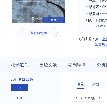
主办单位：
RO
出版地区：
OX
出版周期：
年
英国
别名：
J STRA
STRATE
投稿预审
热门主题：
第一次
军事势
收
栏
期
收录汇总
出版文献
期刊详情
分析
录
目
刊
汇
浏
详
总
览
情
vol.49
vol.49 (2026)
(2026)
目录
封面
2
1
SI3
2026年2期