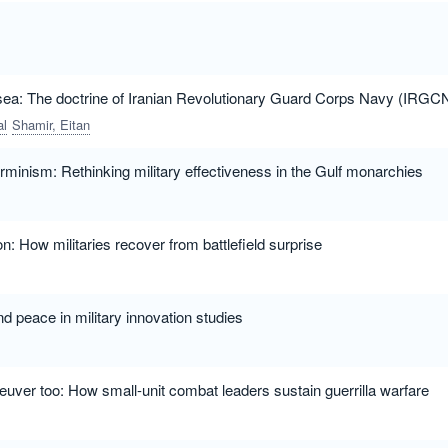
ea: The doctrine of Iranian Revolutionary Guard Corps Navy (IRGC
al
Shamir, Eitan
rminism: Rethinking military effectiveness in the Gulf monarchies
on: How militaries recover from battlefield surprise
d peace in military innovation studies
uver too: How small-unit combat leaders sustain guerrilla warfare