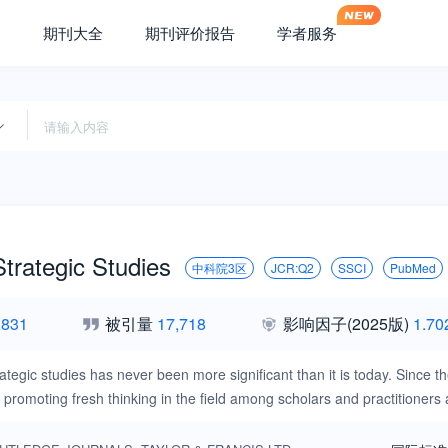
期刊大全
期刊评价报告
学者服务
Strategic Studies
中科院3区
JCR:Q2
SSCI
PubMed
,831
被引量
17,718
影响因子
(2025版)
1.70
rategic studies has never been more significant than it is today. Since t
 promoting fresh thinking in the field among scholars and practitioners a