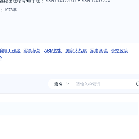
连续出版物号
/电子版
：
ISSN
0140-2390
/
EISSN
1743-937X
：
1978年
编辑工作者
军事革新
ARM控制
国家大战略
军事学说
外交政策
学