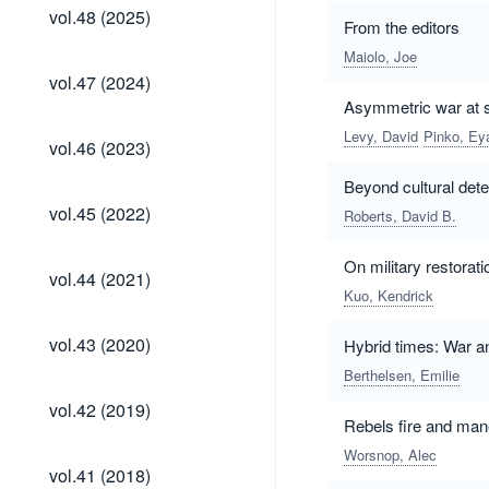
vol.48
vol.48 (2025)
From the editors
(2025)
Maiolo, Joe
vol.47
vol.47 (2024)
(2024)
Asymmetric war at s
Levy, David
Pinko, Ey
vol.46
vol.46 (2023)
(2023)
Beyond cultural dete
vol.45
vol.45 (2022)
Roberts, David B.
(2022)
On military restorati
vol.44
vol.44 (2021)
(2021)
Kuo, Kendrick
vol.43
vol.43 (2020)
Hybrid times: War an
(2020)
Berthelsen, Emilie
vol.42
vol.42 (2019)
(2019)
Rebels fire and mane
Worsnop, Alec
vol.41
vol.41 (2018)
(2018)