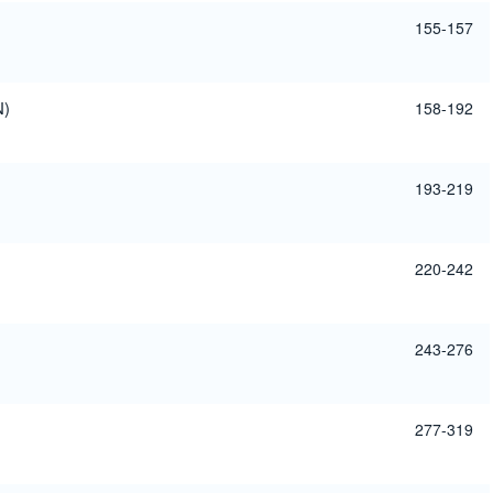
155-157
N)
158-192
193-219
220-242
243-276
277-319