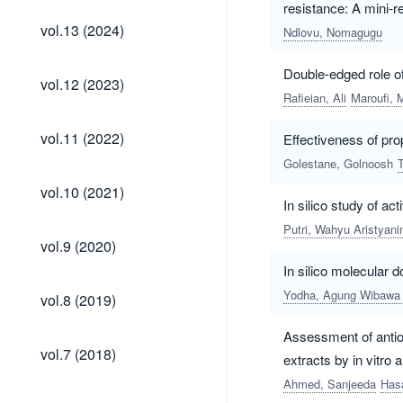
resistance: A mini-r
vol.13
vol.13 (2024)
Ndlovu, Nomagugu
(2024)
Double-edged role of
vol.12
vol.12 (2023)
(2023)
Rafieian, Ali
Maroufi,
vol.11
vol.11 (2022)
Effectiveness of pro
(2022)
Golestane, Golnoosh
T
vol.10
vol.10 (2021)
(2021)
In silico study of a
Putri, Wahyu Aristyani
vol.9
vol.9 (2020)
(2020)
In silico molecular 
vol.8
Yodha, Agung Wibawa
vol.8 (2019)
(2019)
Assessment of antioxi
vol.7
vol.7 (2018)
extracts by in vitro
(2018)
Ahmed, Sanjeeda
Has
vol.6