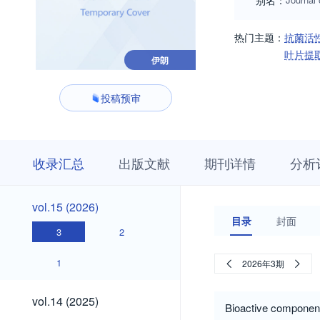
别名：
热门主题：
抗菌活
叶片提
伊朗
投稿预审
收
栏
期
收录汇总
出版文献
期刊详情
分析
录
目
刊
汇
浏
详
总
览
情
vol.15
vol.15 (2026)
(2026)
目录
封面
3
2
1
2026年3期
vol.14
vol.14 (2025)
Bioactive component
(2025)