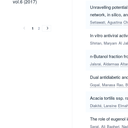
vol.6 (2017)
(2017)
Unravelling potentia
vol.5
vol.4
network, in silico, a
vol.5
vol.4
(2016)
(2015)
Setiawati, Agustina
Ch
(2016)
(2015)
1
2
In vitro antiviral ac
Shirian, Maryam
Al Ja
n-Butanol fraction 
Jalsrai, Aldarmaa
Alta
Dual antidiabetic and
Gopal, Manasa
Rao, 
Acacia tortilis ssp. 
Diakité, Lansine
Elmahd
The role of eugenol
Serat, Ali
Bagheri, Nad