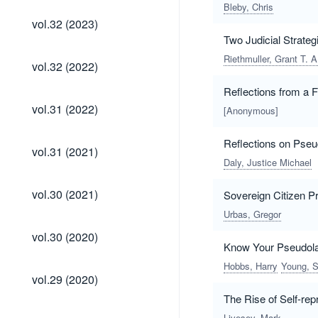
Bleby, Chris
vol.32
vol.32 (2023)
(2023)
Two Judicial Strate
Riethmuller, Grant T. A
vol.32
vol.32 (2022)
(2022)
Reflections from a 
vol.31
vol.31 (2022)
[Anonymous]
(2022)
Reflections on Pse
vol.31
vol.31 (2021)
(2021)
Daly, Justice Michael
vol.30
vol.30 (2021)
Sovereign Citizen Pr
(2021)
Urbas, Gregor
vol.30
vol.30 (2020)
(2020)
Know Your Pseudola
Hobbs, Harry
Young, 
vol.29
vol.29 (2020)
(2020)
The Rise of Self-rep
vol.29
Livesey, Mark