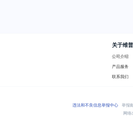
关于维
公司介绍
产品服务
联系我们
违法和不良信息举报中心
举报邮箱
网络