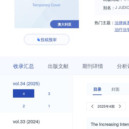
别名：
J JUDIC
热门主题：
法律体
澳大利亚
治疗法
投稿预审
收
栏
期
收录汇总
出版文献
期刊详情
分析
录
目
刊
汇
浏
详
总
览
情
vol.34
vol.34 (2025)
(2025)
目录
封面
4
3
2
1
2025年4期
vol.33
vol.33 (2024)
The Increasing Inte
(2024)