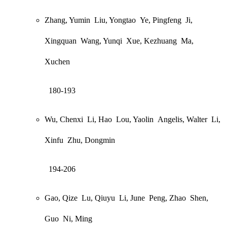
Zhang, Yumin
Liu, Yongtao
Ye, Pingfeng
Ji,
Xingquan
Wang, Yunqi
Xue, Kezhuang
Ma,
Xuchen
180-193
Wu, Chenxi
Li, Hao
Lou, Yaolin
Angelis, Walter
Li,
Xinfu
Zhu, Dongmin
194-206
Gao, Qize
Lu, Qiuyu
Li, June
Peng, Zhao
Shen,
Guo
Ni, Ming