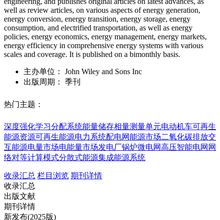
engineering, and publishes original articles on latest advances, as
well as review articles, on various aspects of energy generation,
energy conversion, energy transition, energy storage, energy
consumption, and electrified transportation, as well as energy
policies, energy economics, energy management, energy markets,
energy efficiency in comprehensive energy systems with various
scales and coverage. It is published on a bimonthly basis.
主办单位：
John Wiley and Sons Inc
出版周期：
季刊
热门主题：
深度强化学习
分配系统
能量储存
相量测量单元
电动机车
可再生
能源资源
可再生能源
电力系统
配电网
能源市场
二氧化碳排放
交
互能源
电量市场
电能量市场
发电厂锅炉
微电网
高压智能电网
网
络对等计算模式
分散式能源
集成能源系统
收录汇总
栏目浏览
期刊详情
收录汇总
出版文献
期刊详情
新发布(2025版)