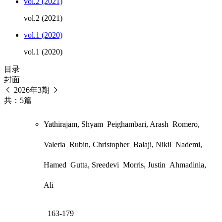
vol.2 (2021)
vol.2 (2021)
vol.1 (2020)
vol.1 (2020)
目录
封面
2026年3期
共：5篇
Yathirajam, Shyam
Peighambari, Arash
Romero,
Valeria
Rubin, Christopher
Balaji, Nikil
Nademi,
Hamed
Gutta, Sreedevi
Morris, Justin
Ahmadinia,
Ali
163-179