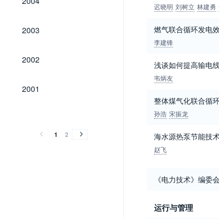
2004
迟晓明
刘树立
林建勇
2003
燃气联合循环发电
2003
李建锋
2002
2002
浅谈如何提高输电
韦炳友
2001
2001
整体煤气化联合循环(
2000
1999
1998
1997
1996
1995
1994
2000
1999
1998
1997
1996
1995
1994
孙浩
宋振龙
1
2
海水源热泵节能技
赵飞
《电力技术》编委
运行与管理