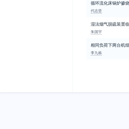
循环流化床锅炉掺
代志坚
湿法烟气脱硫装置
朱国宇
相同负荷下两台机
李九栋