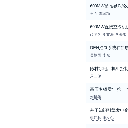
600MW超临界汽
王强
李国功
600MW直接空冷
薛冬冬
李文海
李海永
DEH控制系统在伊
吴桐国
李东
陈村水电厂机组控
周二保
高压变频器“一拖二
刘世雄
基于知识引擎发电
李江林
李姝心