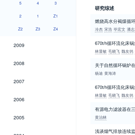
5
4
3
研究综述
2
1
Z1
燃烧高水分褐煤循
Z2
Z3
Z4
冷杰
宋浩
毕宏文
潘志
2009
670t/h循环流化
2009
林显敏
毛晓飞
魏友鸰
2008
2008
关于自然循环锅炉
杨迪
黄海涛
2007
2007
670t/h循环流化
林显敏
毛晓飞
魏友鸰
2006
2006
有源电力滤波器在
2005
2005
黄治林
浅谈烟气排放连续
2004