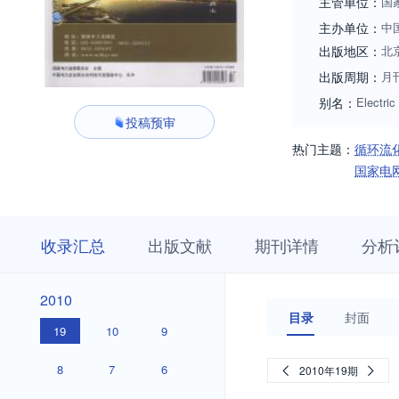
主管单位：
国
主办单位：
中
出版地区：
北
出版周期：
月
别名：
Electric
投稿预审
热门主题：
循环流
国家电
收
栏
期
收录汇总
出版文献
期刊详情
分析
录
目
刊
汇
浏
详
总
览
情
2010
2010
目录
封面
19
10
9
8
7
6
2010年19期