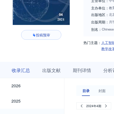
主管单位：
中
主办单位：
教
出版地区：
北
出版周期：
月
别名：
Chinese 
投稿预审
热门主题：
人工智
教学改
收
栏
期
收录汇总
出版文献
期刊详情
分析
录
目
刊
汇
浏
详
总
览
情
2026
2026
目录
封面
2025
2025
2024年4期
2024