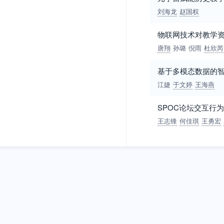
刘海龙
赵国权
物联网技术对教学
唐翔
孙璐
倪雨
杜欣芮
基于多模态数据的
江婕
于文婷
王海燕
SPOC论坛交互行
王志锋
何佳琪
王勇宏