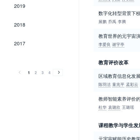
2019
2019
数字化转型背景下
2018
展鹏
乔禹
李腾
2018
教育世界的元宇宙演
2017
2017
李爱良
谢宇亭
2016
2015
2014
2013
2012
2011
2010
2009
2008
2007
2006
2005
2004
2003
2002
2001
2000
1999
1998
1997
1996
1995
2016
2015
2014
2013
2012
2011
2010
2009
2008
2007
2006
2005
2004
2003
2002
2001
2000
1999
1998
1997
1996
1995
教育评价改革
1
2
3
4
区域教育信息化发
陈羽洁
童兆平
孟彩云
教师智能素养评价的
杜华
袁璐欣
王璐瑶
课程教学与学生发
元宇宙赋能历史教学