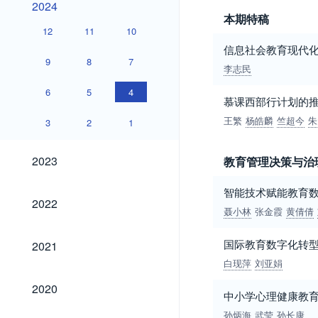
2024
本期特稿
12
11
10
信息社会教育现代
9
8
7
李志民
6
5
4
慕课西部行计划的
王繁
杨皓麟
竺超今
朱
3
2
1
2023
2023
教育管理决策与治
智能技术赋能教育数
2022
2022
聂小林
张金霞
黄倩倩
2021
国际教育数字化转
2021
白现萍
刘亚娟
2020
2020
中小学心理健康教
孙炳海
武莹
孙长康