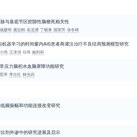
动脉与基底节区腔隙性脑梗死相关性
成建明
龚志刚
吴浤湧
丁晓青
国荣芳
张冬晴
与机器学习的时间窗内AIS患者再灌注治疗不良结局预测模型研究
小伟
王泽润
任伟
杨利莉
的正常压力脑积水血脑屏障功能研究
思亭
李仕红
林光武
的低频振幅和功能连接改变研究
对比剂外渗中的研究进展及启示