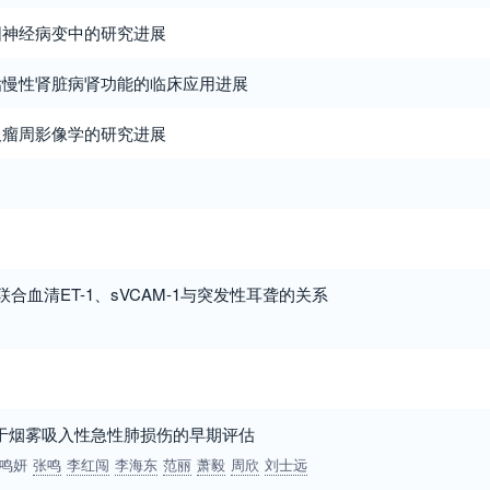
围神经病变中的研究进展
估慢性肾脏病肾功能的临床应用进展
及瘤周影像学的研究进展
I检查联合血清ET-1、sVCAM-1与突发性耳聋的关系
R用于烟雾吸入性急性肺损伤的早期评估
鸣妍
张鸣
李红闯
李海东
范丽
萧毅
周欣
刘士远