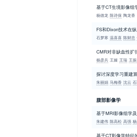
基于CT生境影像组
杨德龙
陈诗保
陶龙香
FS和Dixon技术
石梦寒
温喜喜
陈财忠
CMR对非缺血性扩
杨彦兵
王娅
王瑞
王振
探讨深度学习重建算
朱丽娟
马梅香
沈云
石
腹部影像学
基于MRI影像组学
朱建伟
陈高松
高强
杨
基于CT影像学特征