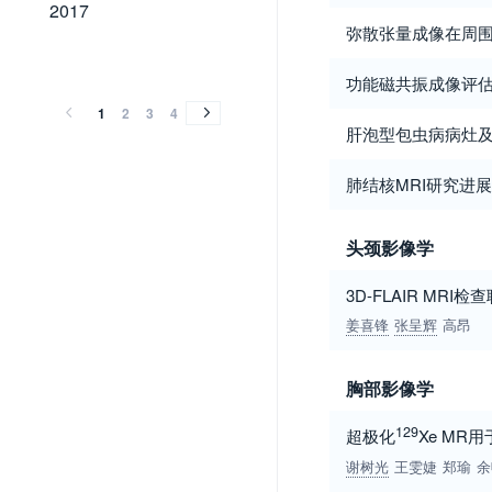
2017
2017
弥散张量成像在周
2016
2015
2014
2013
2012
2011
2010
2009
2008
2007
2006
2005
2004
2003
2002
2001
2000
1999
1998
1997
1996
1995
2016
2015
2014
2013
2012
2011
2010
2009
2008
2007
2006
2005
2004
2003
2002
2001
2000
1999
1998
1997
1996
1995
功能磁共振成像评
1
2
3
4
肝泡型包虫病病灶
肺结核MRI研究进展
头颈影像学
3D-FLAIR MR
姜喜锋
张呈辉
高昂
胸部影像学
129
超极化
Xe M
谢树光
王雯婕
郑瑜
余