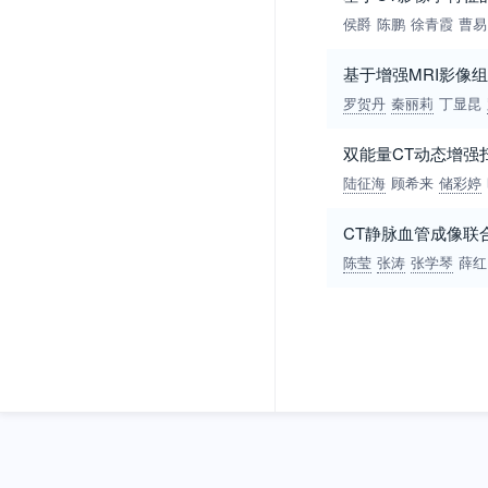
侯爵
陈鹏
徐青霞
曹易
基于增强MRI影像
罗贺丹
秦丽莉
丁显昆
双能量CT动态增强
陆征海
顾希来
储彩婷
CT静脉血管成像联
陈莹
张涛
张学琴
薛红