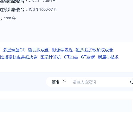
连续出版物号：
CN
31-1700/TH
连续出版物号
：
ISSN
1006-5741
：
1995年
多层螺旋CT
磁共振成像
影像学表现
磁共振扩散加权成像
比增强核磁共振成像
医学计算机
CT扫描
CT诊断
断层扫描术