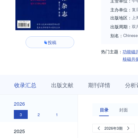
主管单位：
中
主办单位：
复
出版地区：
上
出版周期：
双
别名：
Chinese
投稿
热门主题：
功能磁
核磁共
收
栏
期
收录汇总
出版文献
期刊详情
分析
录
目
刊
汇
浏
详
总
览
情
2026
2026
目录
封面
3
2
1
2025
2026年3期
2025