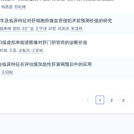
钱惠盈
郑屹峰
组学及临床特征对肝细胞癌微血管侵犯术前预测价值的研究
路希维
那民
刘广远
王宇泽
邱哲
武英杰
宋清伟
扫描虚拟单能谱图像对肝门胆管癌的诊断价值
时懿
王磊
凃备武
汪登斌
合临床特征在评估慢加急性肝衰竭预后中的应用
王绍刚
1
2
3