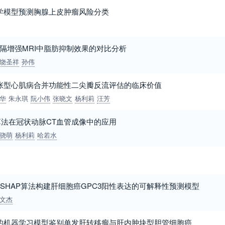
学模型预测胸腺上皮肿瘤风险分类
在纵隔增强MRI中脂肪抑制效果的对比分析
饶圣祥
孙伟
张型心肌病合并功能性二尖瓣反流评估的临床价值
华
朱永琪
阮小伟
张晓文
杨利莉
汪芳
法在冠状动脉CT血管成像中的应用
骁萌
杨利莉
哈若水
及SHAP算法构建肝细胞癌GPC3阳性表达的可解释性预测模型
文杰
的机器学习模型鉴别单发肝转移瘤与肝内肿块型胆管细胞癌