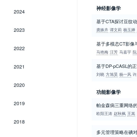
神经影像学
2024
2024
基于CTA探讨豆纹
2023
2023
龚姝卉
谭文莉
杨玉婵
基于多模态CT影像
2022
2022
马艳梅
汪芳
马嘉宇
阮
2021
基于DP-pCASL
2021
刘晓
方旭昊
杨一风
许
2020
2020
功能影像学
2019
2019
帕金森病三重网络
欧阳王涛
赵秋枫
王嵩
2018
2018
多元管理策略在碘