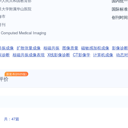
华人民共和国教育部
国内统一
旦大学附属华山医院
国际标准
海市
创刊时间
月刊
 Computed Medical Imaging
共振成像
扩散张量成像
核磁共振
图像质量
磁敏感加权成像
影像诊断
振诊断
核磁共振成像表现
X线影像诊断
CT影像学
计算机成像
动态对
新发布(2025版)
评价
共：47篇